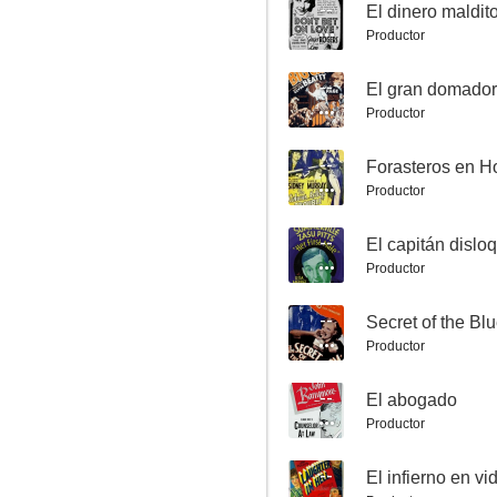
--
El dinero maldit
Productor
--
El gran domador
Productor
Let's Be Ritzy
--
Forasteros en H
--
Productor
--
El capitán dislo
Productor
--
Secret of the B
Productor
--
El abogado
Estigma liberador
Productor
--
--
El infierno en vi