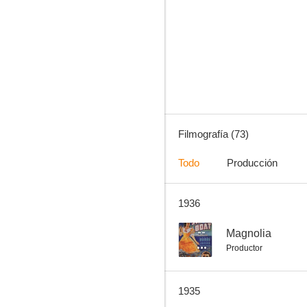
Sin novedad en el frente
6.5
Filmografía (73)
Todo
Producción
1936
Satanás
6.3
--
Magnolia
Productor
1935