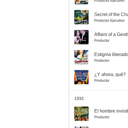
Productor Ejecutivo
--
Secret of the Ch
Productor Ejecutivo
The Mystery of Edwin Drood
--
Affairs of a Gen
Productor
--
--
Estigma liberado
Productor
--
¿Y ahora, qué?
Productor
1933
Grandes esperanzas
--
7.2
El hombre invisi
Productor