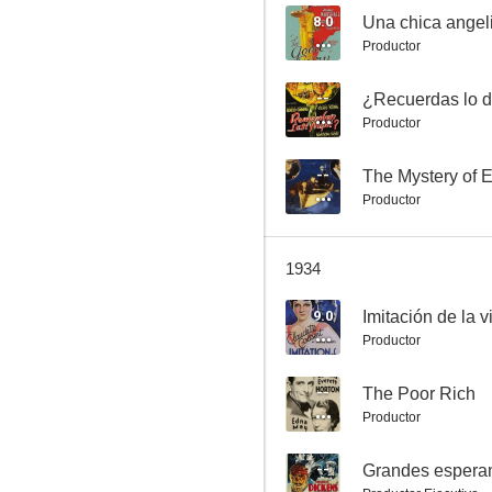
8.0
Una chica angel
Productor
Drácula
--
¿Recuerdas lo 
Productor
--
--
The Mystery of 
Productor
1934
9.0
Imitación de la v
Productor
Magnolia
--
--
The Poor Rich
Productor
--
Grandes espera