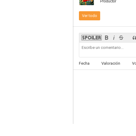
Productor
Ver todo
Cross Country Cruise
--
Fecha
Valoración
V
Out All Night
--