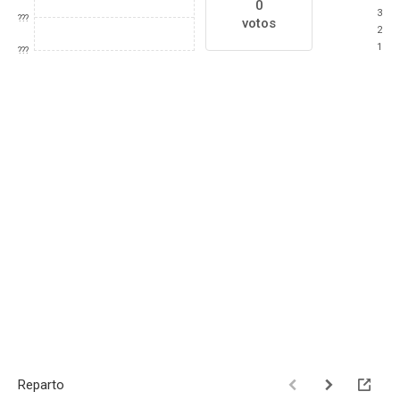
0
3
???
votos
2
1
???
Reparto