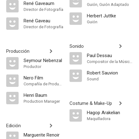
René Gaveaum
Guión, Guión Adaptado
Director de Fotografía
Herbert Juttke
René Gaveau
Guión
Director de Fotografía
Sonido
Producción
Paul Dessau
Seymour Nebenzal
Compositor de la Música Original, Música
Productor
Robert Sauvion
Nero Film
Sound
Compañía de Produccion
Henri Baum
Production Manager
Costume & Make-Up
Hagop Arakelian
Maquilladora
Edición
Marguerite Renoir