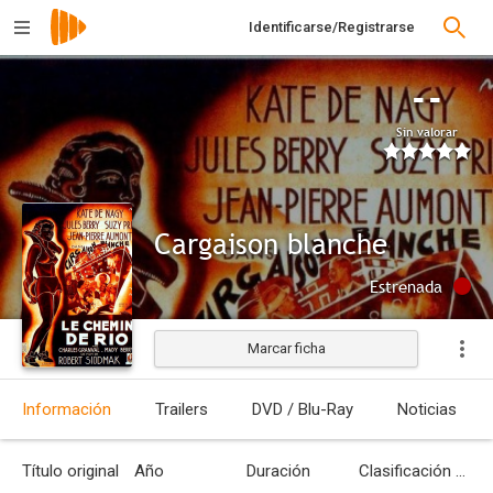
Identificarse/Registrarse
--
Sin valorar
Cargaison blanche
Estrenada
Marcar ficha
Información
Trailers
DVD / Blu-Ray
Noticias
Título original
Año
Duración
Clasificación por edades