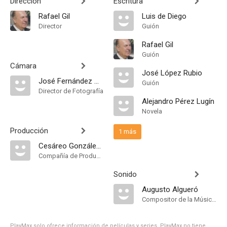
Dirección
Escritura
Rafael Gil
Luis de Diego
Director
Guión
Rafael Gil
Guión
Cámara
José López Rubio
José Fernández Aguayo
Guión
Director de Fotografía
Alejandro Pérez Lugín
Novela
Producción
1 más
Cesáreo González P.C
Compañía de Produccion
Sonido
Augusto Algueró
Compositor de la Música Original
PlayMax solo ofrece información de películas y series, PlayMax no tiene