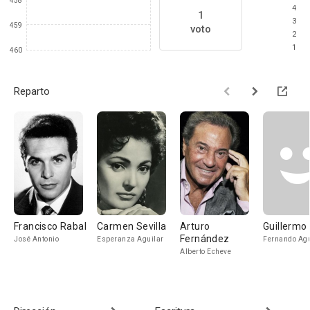
458
4
1
3
459
voto
2
1
460
Reparto
Francisco Rabal
Carmen Sevilla
Arturo
Guillermo
Fernández
José Antonio
Esperanza Aguilar
Fernando Agu
Alberto Echeve