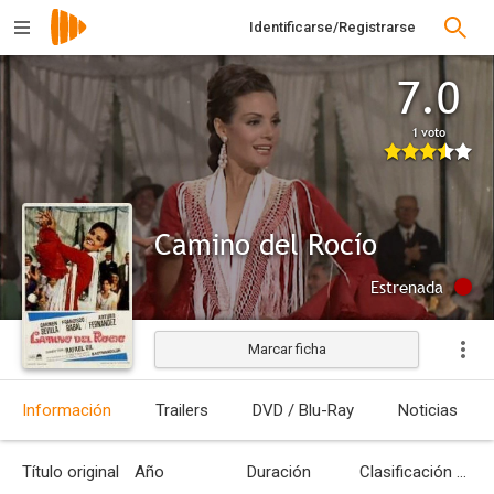
Identificarse/Registrarse
7.0
1 voto
Camino del Rocío
Estrenada
Marcar ficha
Información
Trailers
DVD / Blu-Ray
Noticias
Título original
Año
Duración
Clasificación por edades