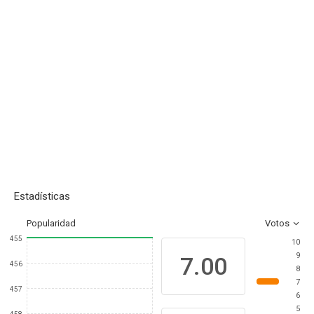
Estadísticas
Popularidad
Votos
455
10
9
7.00
456
8
7
457
6
5