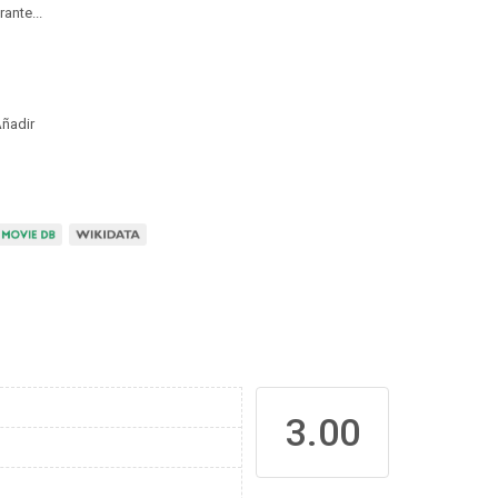
ante...
ñadir
3.00