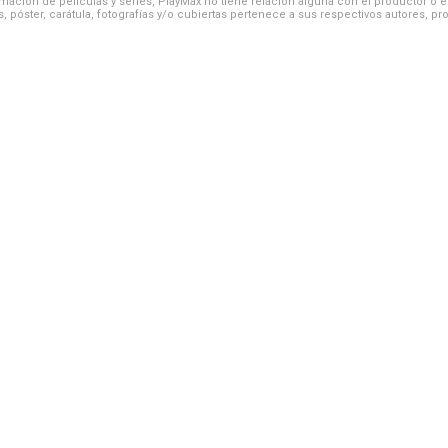
ación de películas y series, PlayMax no tiene relación alguna con el productor o el d
, póster, carátula, fotografías y/o cubiertas pertenece a sus respectivos autores, pr