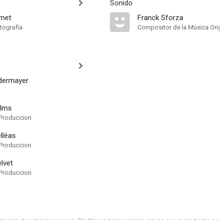
Sonido
smet
Franck Sforza
tografía
Compositor de la Música Orig
edermayer
ilms
Produccion
lléas
Produccion
lvet
Produccion