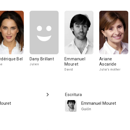
édérique Bel
Dany Brillant
Emmanuel
Ariane
Mouret
Ascaride
ne
Julien
David
Julia's mother
Escritura
ouret
Emmanuel Mouret
Guión