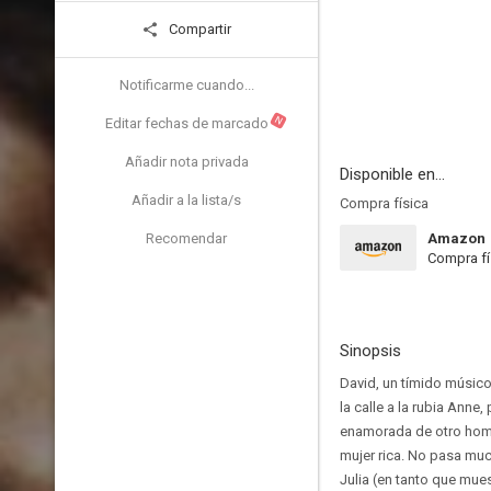
Compartir
Notificarme cuando...
N
Editar fechas de marcado
Añadir nota privada
Disponible en...
Añadir a la lista/s
Compra física
Recomendar
Amazon
Compra fí
Sinopsis
David, un tímido músico
la calle a la rubia Ann
enamorada de otro hombr
mujer rica. No pasa muc
Julia (en tanto que mue