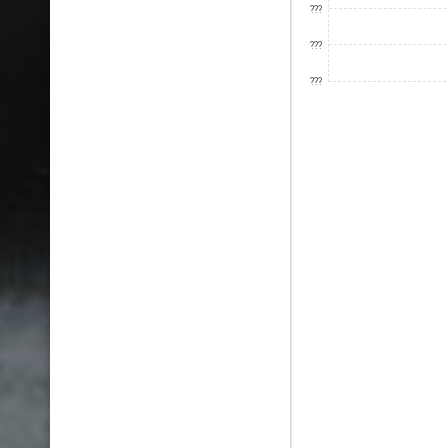
???
???
???