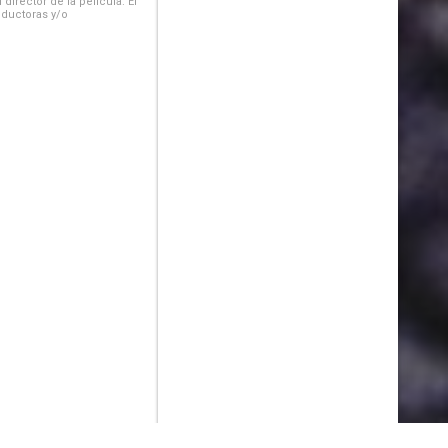
irector de la película. El
oductoras y/o