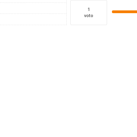
1
voto