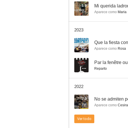
5.0
Mi querida ladr
Aparece como
Maria
El cumpleaños de Ariane
2023
5.5
4.3
Que la fiesta co
Aparece como
Rosa
--
Par la fenêtre ou
Reparto
2022
Le ciel attendra
7.0
No se admiten pe
4.7
Aparece como
Cesira
Ver todo