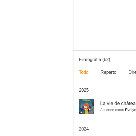
Las nieves del Kilimanjaro
7.0
Filmografía (62)
Todo
Reparto
Dir
2025
La delicadeza
6.0
--
La vie de châtea
Aparece como
Evely
2024