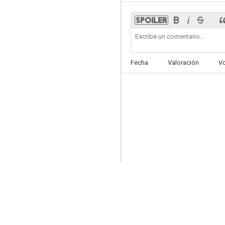
Possessions
Fecha
Valoración
V
3.0
Cambio de dirección
--