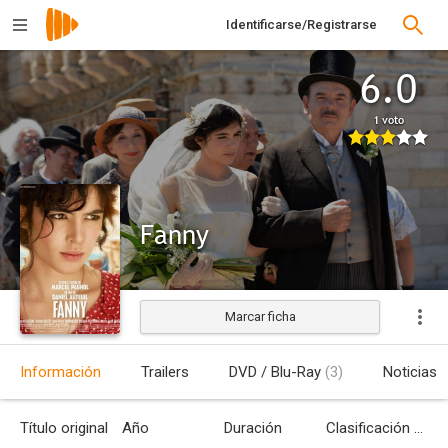
Identificarse/Registrarse
6.0
1 voto
Fanny
Marcar ficha
Estrenada
Información
Trailers
DVD / Blu-Ray
(3)
Noticias
Título original
Año
Duración
Clasificación por edades