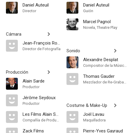
Daniel Auteuil
Daniel Auteuil
Director
Guión
Marcel Pagnol
Novela, Theatre Play
Cámara
Jean-François Robin
Director de Fotografía
Sonido
Alexandre Desplat
Compositor de la Música Original
Producción
Thomas Gauder
Alain Sarde
Mezclador de Re-Grabación de Sonido
Productor
Jérôme Seydoux
Productor
Costume & Make-Up
Les Films Alain Sarde
Joël Lavau
Compañía de Produccion
Maquilladora
Zack Films
Pierre-Yves Gayraud