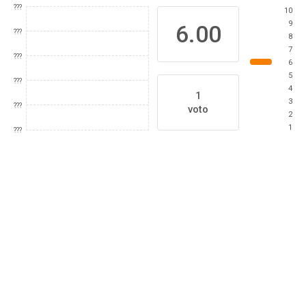
???
10
9
6.00
???
8
7
???
6
5
???
4
1
3
???
voto
2
1
???