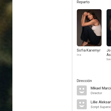
Reparto
Sofia Karemyr
Jo
As
Iris
Son
Dirección
Mikael Marc
Director
Lillie Aleksa
Script Supervi