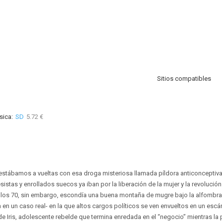
Sitios compatibles
sica:
SD
5.72 €
tábamos a vueltas con esa droga misteriosa llamada píldora anticonceptiva 
istas y enrollados suecos ya iban por la liberación de la mujer y la revolució
los 70, sin embargo, escondía una buena montaña de mugre bajo la alfombra. '
 en un caso real- en la que altos cargos políticos se ven envueltos en un escá
 Iris, adolescente rebelde que termina enredada en el “negocio” mientras la po