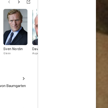
Sven Nordin
David Dencik
Magnus
Hanna
Krepper
Ullerstam
Glenn
Aspen Thorin
Prime minister
Mona Lindwal
 von Baumgarten