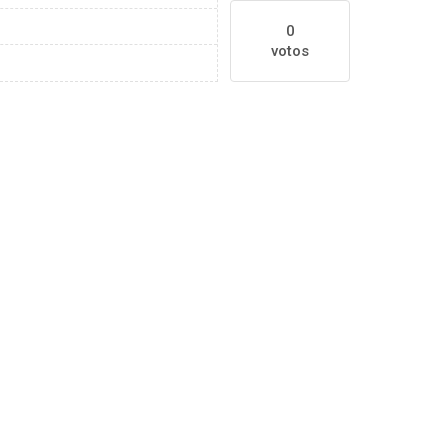
0
votos