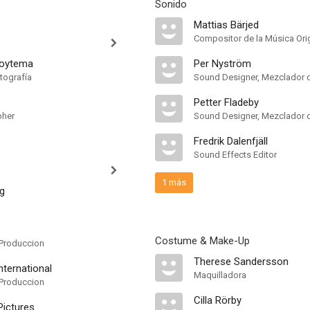
Sonido
Mattias Bärjed
Compositor de la Música Orig
Hoytema
Per Nyström
tografía
Petter Fladeby
pher
Fredrik Dalenfjäll
Sound Effects Editor
1 más
g
Costume & Make-Up
Produccion
Therese Sandersson
nternational
Maquilladora
Produccion
Cilla Rörby
ictures