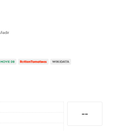
ñadir
--