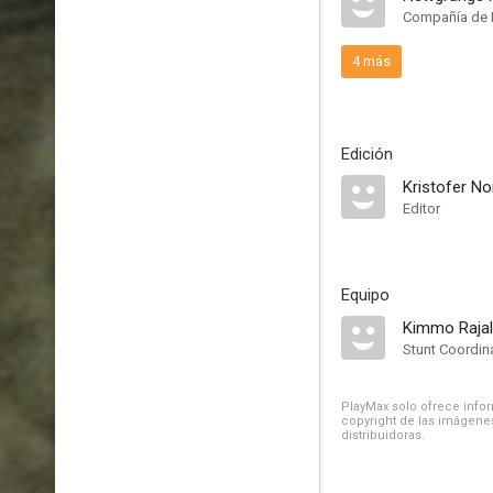
Compañía de 
4 más
Edición
Kristofer No
Editor
Equipo
Kimmo Raja
Stunt Coordin
PlayMax solo ofrece inform
copyright de las imágenes
distribuidoras.