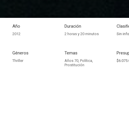
Año
Duración
Clasif
2012
2 horas y 20 minutos
Sin inf
Géneros
Temas
Presup
Thriller
Años 70
,
Política
,
$6.075.
Prostitución