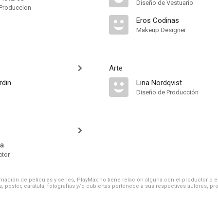
Diseño de Vestuario
Produccion
Eros Codinas
Makeup Designer
Arte
rdin
Lina Nordqvist
Diseño de Producción
la
ator
ación de películas y series, PlayMax no tiene relación alguna con el productor o el d
, póster, carátula, fotografías y/o cubiertas pertenece a sus respectivos autores, pr