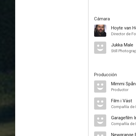
Cámara
Hoyte van 
Director de Fo
Jukka Male
Still Photogra
Producción
Mimmi Spån
Productor
Film i Väst
Compañía de 
Garagefilm I
Compañía de 
Newgrange P