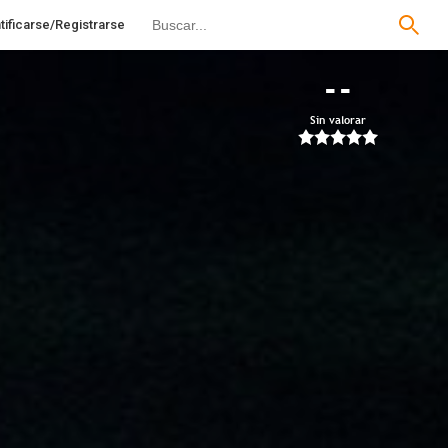
tificarse/Registrarse
--
Sin valorar