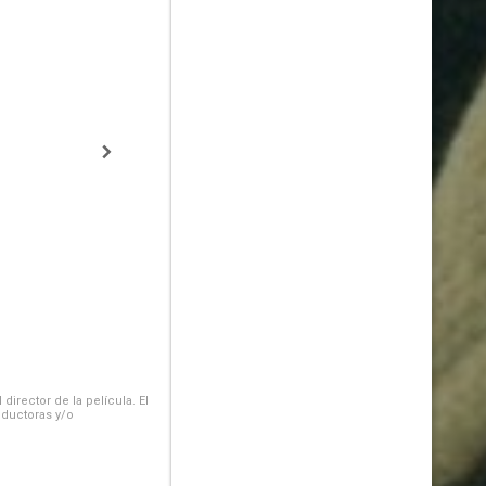
irector de la película. El
oductoras y/o