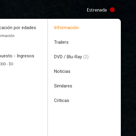
Estrenada
icación por edades
Información
ormación
Trailers
uesto - Ingresos
DVD / Blu-Ray
(2)
000 -
$0
Noticias
Similares
Críticas