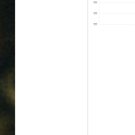
???
???
???