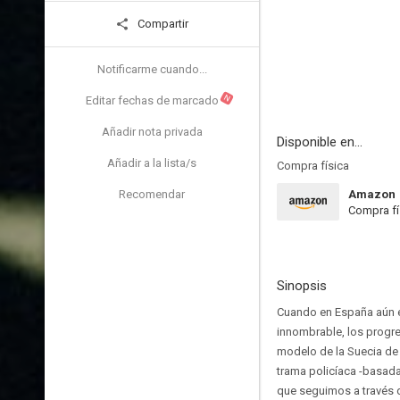
Compartir
Notificarme cuando...
N
Editar fechas de marcado
Añadir nota privada
Disponible en...
Añadir a la lista/s
Compra física
Recomendar
Amazon
Compra fí
Sinopsis
Cuando en España aún es
innombrable, los progres
modelo de la Suecia de 
trama policíaca -basada
que seguimos a través de