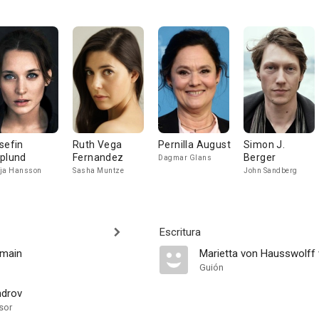
sefin
Ruth Vega
Pernilla August
Simon J.
plund
Fernandez
Berger
Dagmar Glans
ja Hansson
Sasha Muntze
John Sandberg
Escritura
imain
Marietta von Hausswolff
Guión
ndrov
sor