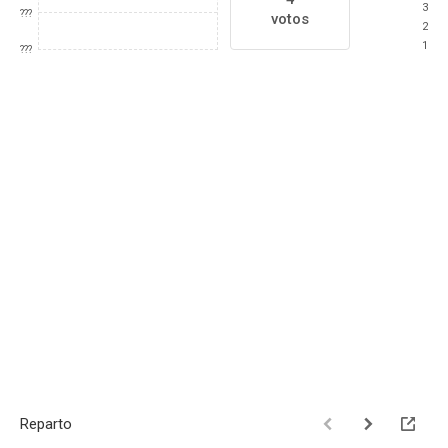
3
???
votos
2
1
???
Reparto