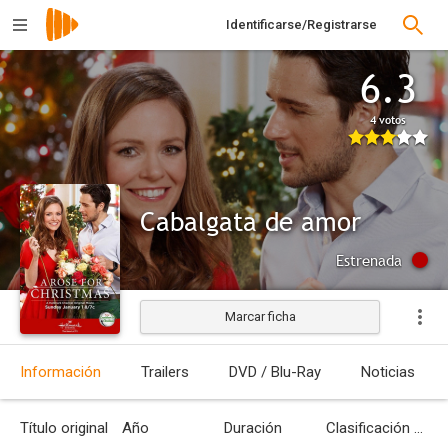
Identificarse/Registrarse
6.3
4 votos
Cabalgata de amor
Estrenada
Marcar ficha
Información
Trailers
DVD / Blu-Ray
Noticias
Título original
Año
Duración
Clasificación por edades