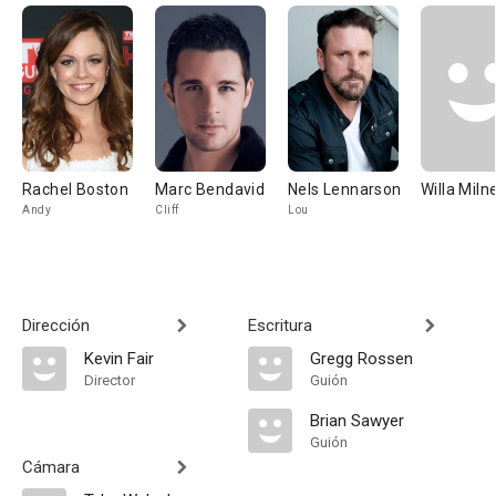
Rachel Boston
Marc Bendavid
Nels Lennarson
Willa Miln
Andy
Cliff
Lou
Dirección
Escritura
Kevin Fair
Gregg Rossen
Director
Guión
Brian Sawyer
Guión
Cámara