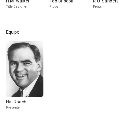
H.M. Walker
Ted Driscoll
R.O. Sanders
Title Designer
Props
Props
Equipo
Hal Roach
Presenter