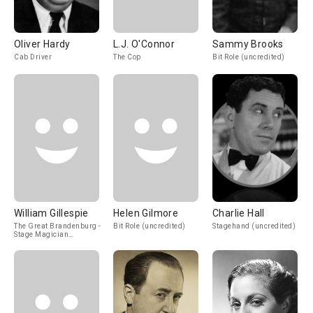
Oliver Hardy
L.J. O'Connor
Sammy Brooks
Cab Driver
The Cop
Bit Role (uncredited)
William Gillespie
Helen Gilmore
Charlie Hall
The Great Brandenburg -
Bit Role (uncredited)
Stagehand (uncredited)
Stage Magician
(uncredited)