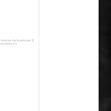
irector de la película. El
oductoras y/o