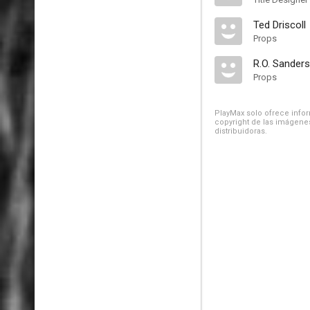
Ted Driscoll
Props
R.O. Sanders
Props
PlayMax solo ofrece inform
copyright de las imágenes
distribuidoras.