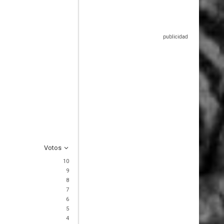
Votos
10
9
8
7
6
5
4