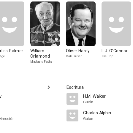
rliss Palmer
William
Oliver Hardy
L.J. O'Connor
Orlamond
dge
Cab Driver
The Cop
Madge's Father
Escritura
y
H.M. Walker
Guión
Charles Alphin
Dirección
Guión