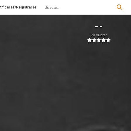
tificarse/Registrarse
--
Sin valorar