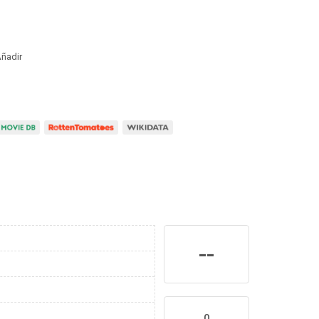
ñadir
--
0