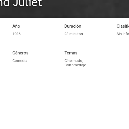
d Juliet
Año
Duración
Clasif
1926
23 minutos
Sin inf
Géneros
Temas
Comedia
Cine mudo
,
Cortometraje