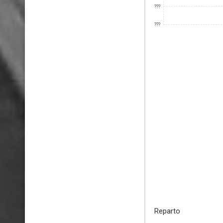
???
???
Reparto