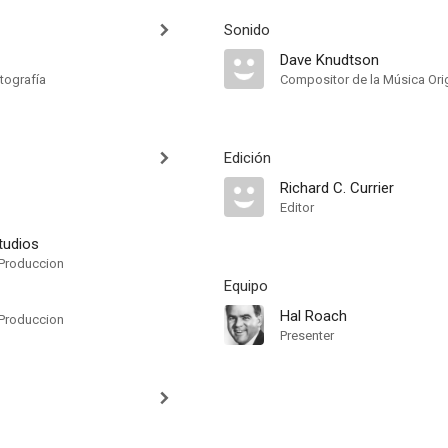
Sonido
Dave Knudtson
tografía
Compositor de la Música Orig
Edición
Richard C. Currier
Editor
tudios
Produccion
Equipo
Hal Roach
Produccion
Presenter