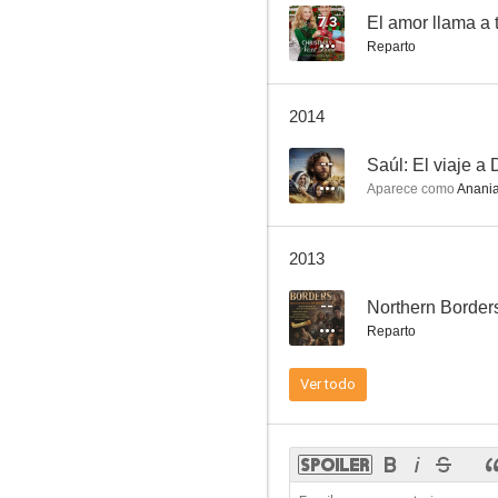
7.3
El amor llama a 
Reparto
2014
--
Saúl: El viaje 
Aparece como
Anani
2013
--
Northern Border
Reparto
Ver todo