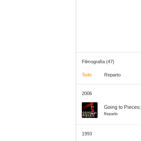
Persecución
6.4
Filmografía (47)
Todo
Reparto
2006
El fotógrafo del pánico
--
--
Going to Pieces:
Reparto
1993