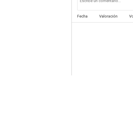
Fecha
Valoración
V
Doctor Who: Paradise Towers
--
Los baños turcos
--