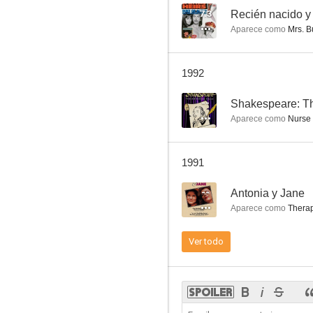
7.3
Recién nacido y
Aparece como
Mrs. B
The Riff Raff Element
1992
--
--
Shakespeare: T
Aparece como
Nurse 
1991
--
Antonia y Jane
Aparece como
Therap
Antonia y Jane
Ver todo
--