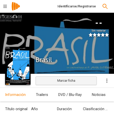
Identificarse/Registrarse
--
Sin valorar
Brasil
Marcar ficha
Estrenada
Información
Trailers
DVD / Blu-Ray
Noticias
Título original
Año
Duración
Clasificación por edades