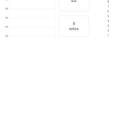
--
8
7
???
6
5
???
4
0
3
???
votos
2
1
???