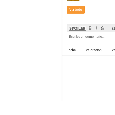
Ver todo
How to Be a Carioca
--
Fecha
Valoración
V
Pixinguinha, Um Homem Carinhoso
--