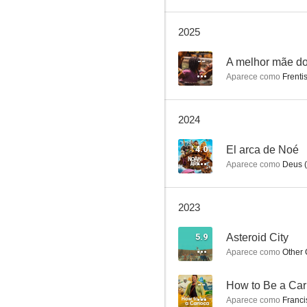
2025
El arca de Noé
--
A melhor mãe d
Aparece como
Frentis
--
2024
4.0
El arca de Noé
Aparece como
Deus (
2023
Narciso
5.9
Asteroid City
--
Aparece como
Other
--
How to Be a Car
Aparece como
Franci