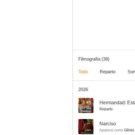
Life Aquatic
6.0
Filmografía (38)
Todo
Reparto
Son
2026
Ciudad de Dios: 10 años después
4.0
4.5
Hermandad: Esta
Reparto
--
Narciso
Aparece como
Gênio