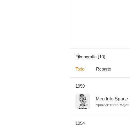
Men Into Space
--
Filmografía (10)
Todo
Reparto
1959
Miss Grant Takes Richmond
--
--
Men Into Space
Aparece como
Major P
1954