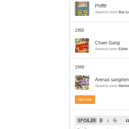
6.3
Phffft!
Aparece como
Boy (u
Make a Wish
1950
--
Chain Gang
Aparece como
Eddie Jo
1949
7.0
Arenas sangrien
Aparece como
Marine
Ver todo