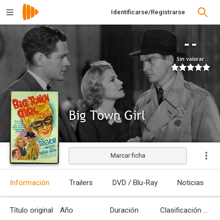
Identificarse/Registrarse
--
Sin valorar
Big Town Girl
Marcar ficha
Estrenada
Información
Trailers
DVD / Blu-Ray
Noticias
Título original
Año
Duración
Clasificación por edades