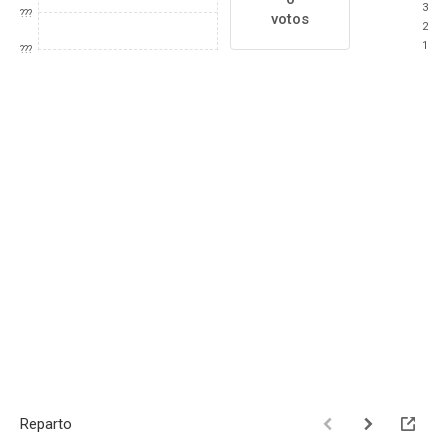
3
???
votos
2
1
???
Reparto