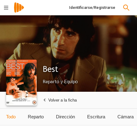
Identificarse/Registrarse
Best
Reparto y Equipo
Volver a la ficha
Todo
Reparto
Dirección
Escritura
Cámara