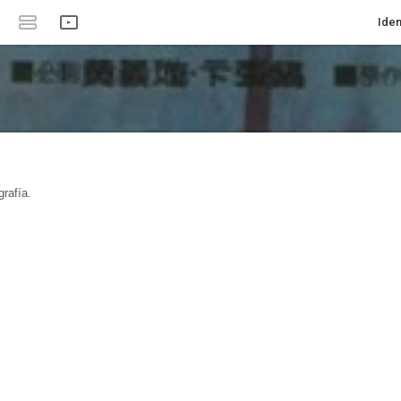
Iden
rafía.