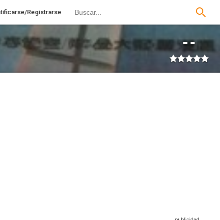
tificarse/Registrarse
--