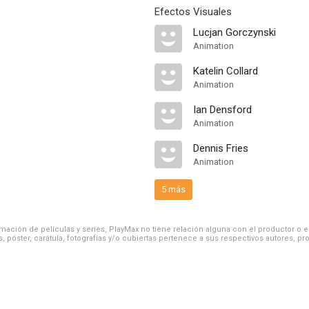
Efectos Visuales
Lucjan Gorczynski
Animation
Katelin Collard
Animation
Ian Densford
Animation
Dennis Fries
Animation
5 más
ación de películas y series, PlayMax no tiene relación alguna con el productor o el d
, póster, carátula, fotografías y/o cubiertas pertenece a sus respectivos autores, pr