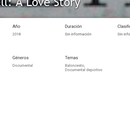
ll: A Love Story
Año
Duración
Clasif
2018
Sin información
Sin inf
Géneros
Temas
Documental
Baloncesto
,
Documental deportivo