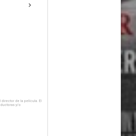
irector de la película. El
oductoras y/o