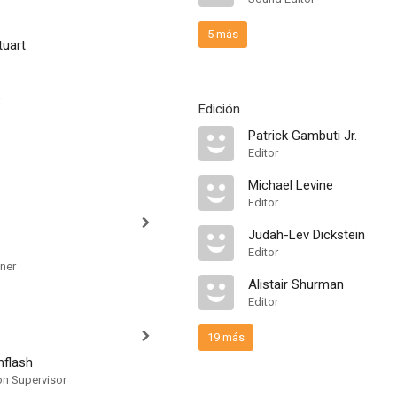
5 más
tuart
Edición
Patrick Gambuti Jr.
Editor
Michael Levine
Editor
Judah-Lev Dickstein
Editor
ner
Alistair Shurman
Editor
19 más
flash
on Supervisor