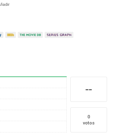
ñadir
--
0
votos