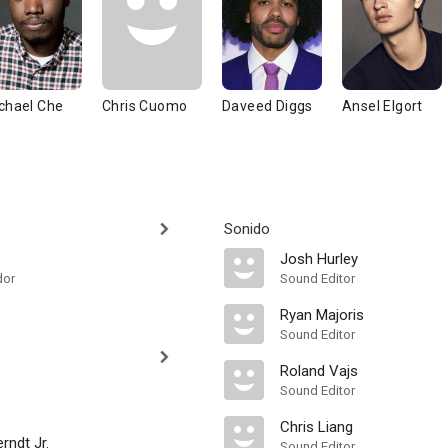
chael Che
Chris Cuomo
Daveed Diggs
Ansel Elgort
Sonido
Josh Hurley
dor
Sound Editor
Ryan Majoris
Sound Editor
Roland Vajs
Sound Editor
Chris Liang
rndt Jr.
Sound Editor