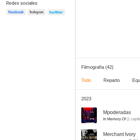
Redes sociales
42
7.6
Filmografía (42)
Todo
Reparto
Equ
2023
¿Qué pasaría si...?
7.3
--
Mpoderadas
In Memory Of
(
1
capít
--
Merchant Ivory