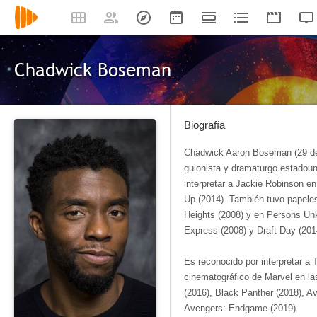
Chadwick Boseman
Biografía
Chadwick Aaron Boseman (29 de 
guionista y dramaturgo estadou
interpretar a Jackie Robinson e
Up (2014). También tuvo papeles 
Heights (2008) y en Persons Unk
Express (2008) y Draft Day (201
Es reconocido por interpretar a 
cinematográfico de Marvel en la
(2016), Black Panther (2018), Av
Avengers: Endgame (2019).