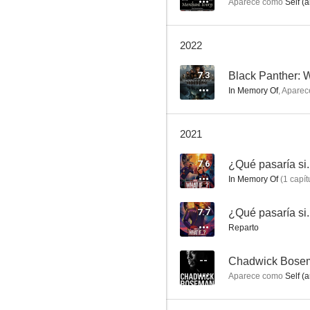
Aparece como
Self (a
2022
Black Panther: Wakanda Forever
7.3
Black Panther: 
In Memory Of
,
Aparec
6.2
2021
7.6
¿Qué pasaría si.
In Memory Of
(
1
capít
7.7
Reparto
La madre del blues
7.7
--
Chadwick Bosema
Aparece como
Self (a