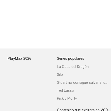
Alguien te vigila
--
PlayMax
2026
Series populares
La Casa del Dragón
Silo
Encuentro casual
Stuart no consigue salvar el universo
--
Ted Lasso
Rick y Morty
Contenido que expirara en VOD