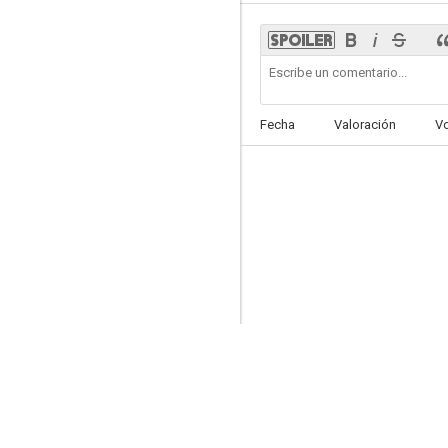
Regénesis (ReGenesis)
Fecha
Valoración
V
7.7
Pasión por el triunfo
7.2