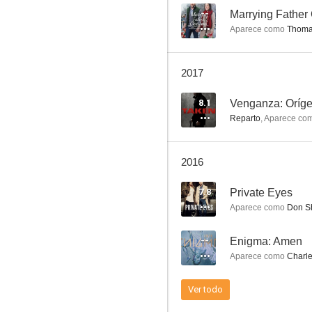
--
Marrying Father
Aparece como
Thoma
Saw III
2017
9.4
8.1
Venganza: Oríg
Reparto
,
Aparece co
2016
7.8
Private Eyes
Aparece como
Don S
Alfred Hitchcock presenta
--
Enigma: Amen
8.2
Aparece como
Charle
Ver todo