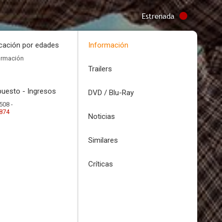
Estrenada
icación por edades
Información
ormación
Trailers
uesto - Ingresos
DVD / Blu-Ray
508 -
.874
Noticias
Similares
Críticas