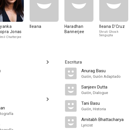
iyanka
Ileana
Haradhan
Ileana D'Cruz
opra Jonas
Bannerjee
Shruti Ghosh
Sengupta
lmil Chatterjee
Escritura
u
Anurag Basu
Guión, Guión Adaptado
Sanjeev Dutta
Guión, Dialogue
Tani Basu
man
Guión, Historia
tografía
Amitabh Bhattacharya
n
Lyricist
tografía