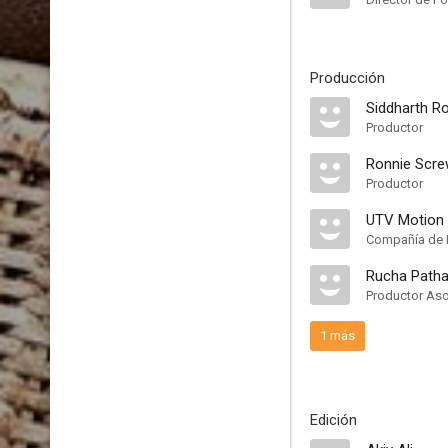
Producción
Siddharth R
Productor
Ronnie Scre
Productor
UTV Motion 
Compañía de 
Rucha Path
Productor As
1 más
Edición