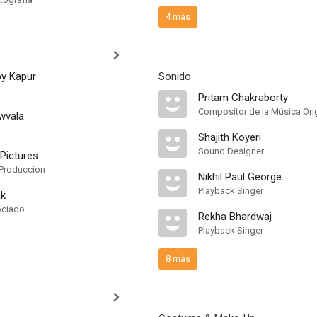
4 más
oy Kapur
Sonido
Pritam Chakraborty
Compositor de la Música Orig
wvala
Shajith Koyeri
Sound Designer
Pictures
Produccion
Nikhil Paul George
Playback Singer
ak
ociado
Rekha Bhardwaj
Playback Singer
8 más