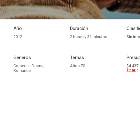
Año
Duración
Clasif
2012
2 horas y 31 minutos
Sin inf
Géneros
Temas
Presup
Comedia
,
Drama
,
Años 70
$4.437.
Romance
$2.804