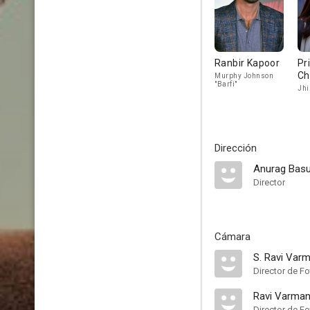
Ranbir Kapoor
Pr
Ch
Murphy Johnson
"Barfi"
Jhi
Dirección
Anurag Bas
Director
Cámara
S. Ravi Var
Director de Fo
Ravi Varma
Director de Fo