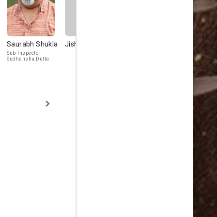
Saurabh Shukla
Jishu Sengupta
Jisshu
Ashish
Sengupta
Vidhyarthi
Sub-Inspector
Sudhanshu Dutta
Ranjit Sengupta
Durjoy Chatter