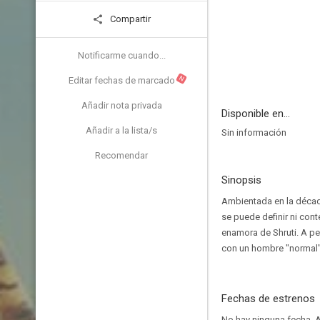
Compartir
Notificarme cuando...
N
Editar fechas de marcado
Añadir nota privada
Disponible en...
Añadir a la lista/s
Sin información
Recomendar
Sinopsis
Ambientada en la década
se puede definir ni con
enamora de Shruti. A pes
con un hombre "normal".
Fechas de estrenos
No hay ninguna fecha.
A