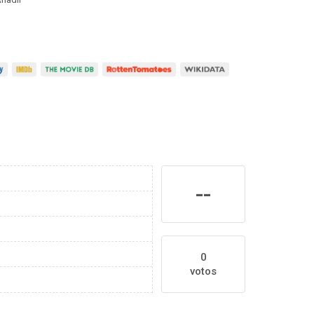
--
0
votos