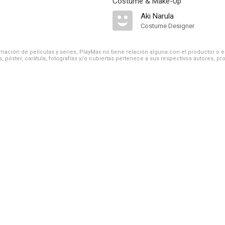
Costume & Make-Up
Aki Narula
Costume Designer
ación de películas y series, PlayMax no tiene relación alguna con el productor o el d
, póster, carátula, fotografías y/o cubiertas pertenece a sus respectivos autores, pr