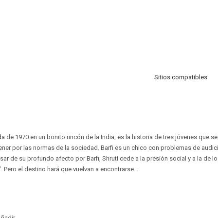
Sitios compatibles
 de 1970 en un bonito rincón de la India, es la historia de tres jóvenes que s
tener por las normas de la sociedad. Barfi es un chico con problemas de audic
ar de su profundo afecto por Barfi, Shruti cede a la presión social y a la de 
 Pero el destino hará que vuelvan a encontrarse...
ñadir