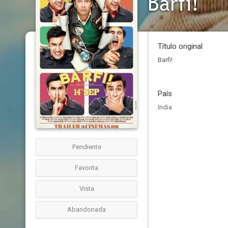
Barfi!
Título original
Barfi!
País
India
Pendiente
Favorita
Vista
Abandonada