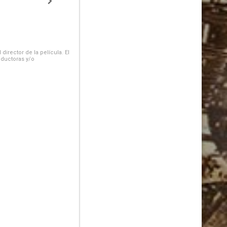
irector de la película. El
oductoras y/o