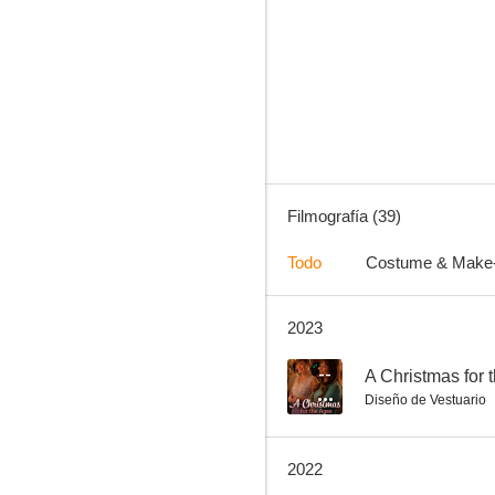
Un misterio para Aurora Teagarden: Reencuentro mortal
9.2
Filmografía (39)
Todo
Costume & Make
2023
Un misterio para Aurora Teagarden: Unos asesinatos muy reales
8.7
--
A Christmas for 
Diseño de Vestuario
2022