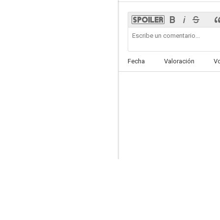
La novia perfecta
Fecha
Valoración
V
7.0
Un misterio para Aurora Teagarden: How to Con A Con
6.0