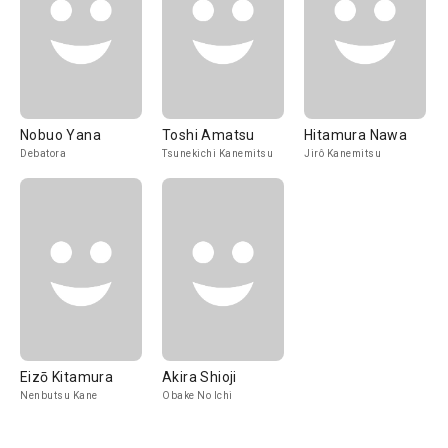
Nobuo Yana
Toshi Amatsu
Hitamura Nawa
Debatora
Tsunekichi Kanemitsu
Jirô Kanemitsu
Eizō Kitamura
Akira Shioji
Nenbutsu Kane
Obake No Ichi