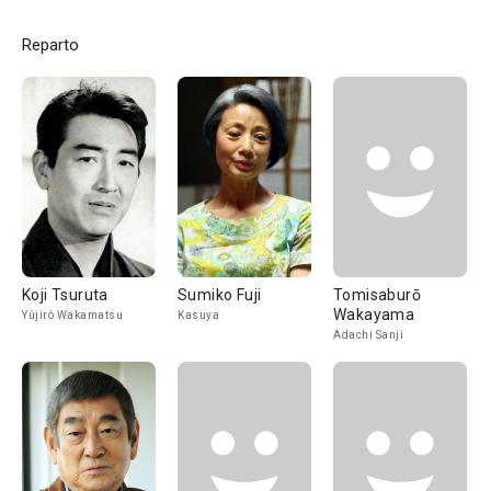
Reparto
Koji Tsuruta
Sumiko Fuji
Tomisaburō
Wakayama
Yûjirô Wakamatsu
Kasuya
Adachi Sanji