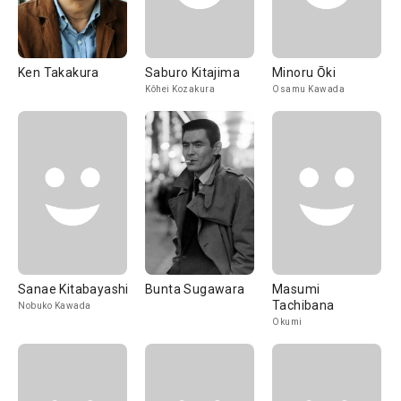
Ken Takakura
Saburo Kitajima
Minoru Ōki
Kôhei Kozakura
Osamu Kawada
Sanae Kitabayashi
Bunta Sugawara
Masumi
Tachibana
Nobuko Kawada
Okumi