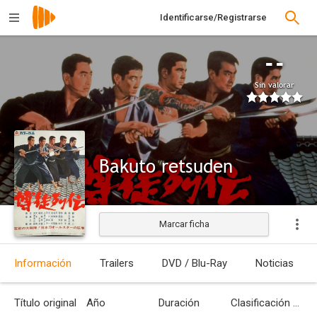
Identificarse/Registrarse
--
Sin valorar
Bakuto retsuden
Marcar ficha
Información
Trailers
DVD / Blu-Ray
Noticias
Título original
Año
Duración
Clasificación por edades