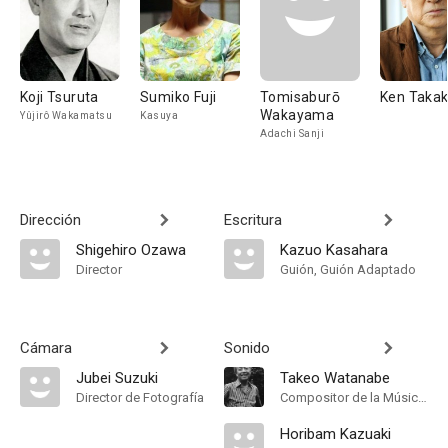
Koji Tsuruta
Sumiko Fuji
Tomisaburō
Ken Taka
Wakayama
Yûjirô Wakamatsu
Kasuya
Adachi Sanji
Dirección
Escritura
Shigehiro Ozawa
Kazuo Kasahara
Director
Guión, Guión Adaptado
Cámara
Sonido
Jubei Suzuki
Takeo Watanabe
Director de Fotografía
Compositor de la Música Original, Música
Horibam Kazuaki