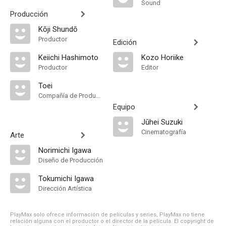
Sound
Producción
Kōji Shundō
Productor
Edición
Keiichi Hashimoto
Kozo Horiike
Productor
Editor
Toei
Compañía de Produccion
Equipo
Jūhei Suzuki
Cinematografía
Arte
Norimichi Igawa
Diseño de Producción
Tokumichi Igawa
Dirección Artística
PlayMax solo ofrece información de películas y series, PlayMax no tiene
relación alguna con el productor o el director de la película. El copyright de