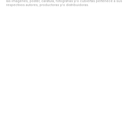
las imágenes, póster, carátula, fotografías y/o cubiertas pertenece a sus
respectivos autores, productoras y/o distribuidoras.