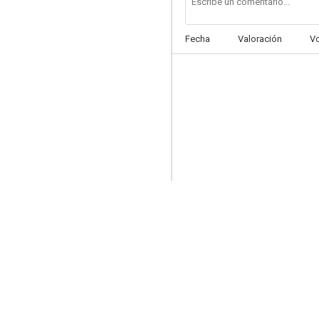
Fecha
Valoración
V
El fantasma va al oeste
6.0
La colina de los hombres perdidos
6.0