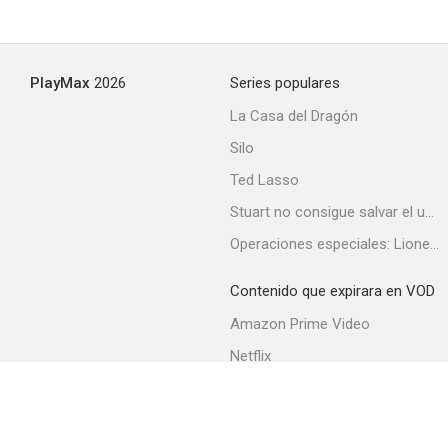
Inglaterra en llamas
PlayMax
2026
Series populares
--
La Casa del Dragón
Silo
Ted Lasso
Stuart no consigue salvar el universo
Operaciones especiales: Lioness
Contenido que expirara en VOD
Los hombres no son dioses
Amazon Prime Video
--
Netflix
Filmin
Movistar+