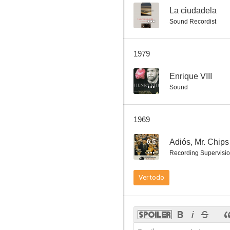
--
La ciudadela
Sound Recordist
Los invasores
1979
6.6
--
Enrique VIII
Sound
1969
6.5
Adiós, Mr. Chips
Recording Supervisi
Atormentada
Ver todo
6.4