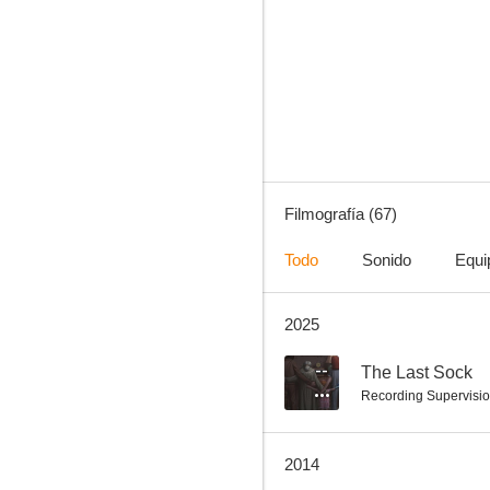
La vida futura
7.0
Filmografía (67)
Todo
Sonido
Equi
2025
Pimpinela Smith
6.8
--
The Last Sock
Recording Supervisi
2014