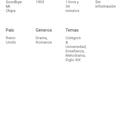
Goodbye
1939
1 hora y
Sin
Mr.
54
información
Chips
minutos
País
Géneros
Temas
Reino
Drama
,
Colegios
Unido
Romance
&
Universidad
,
Enseñanza
,
Melodrama
,
Siglo XIX