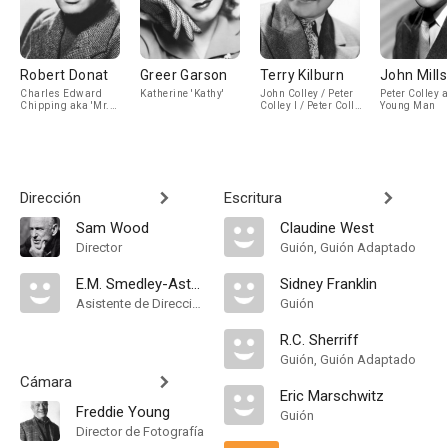
Robert Donat
Greer Garson
Terry Kilburn
John Mills
Charles Edward
Katherine 'Kathy'
John Colley / Peter
Peter Colley 
Chipping aka 'Mr.
Colley I / Peter Colley
Young Man
Chips'
II / Peter Colley III
Dirección
Escritura
Sam Wood
Claudine West
Director
Guión, Guión Adaptado
E.M. Smedley-Aston
Sidney Franklin
Asistente de Dirección
Guión
R.C. Sherriff
Guión, Guión Adaptado
Cámara
Eric Marschwitz
Freddie Young
Guión
Director de Fotografía