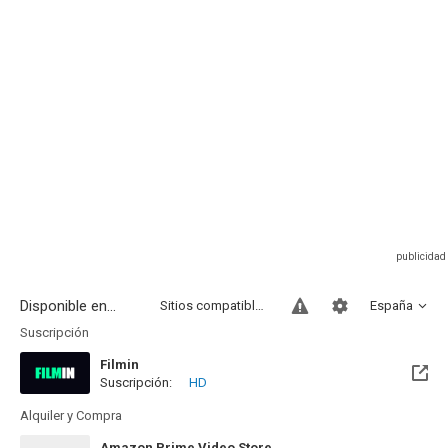
Disponible en...
Sitios compatibles
España
Suscripción
Filmin
Suscripción:
HD
Disponible hasta el Mié, 31 Dic 2031 (Quedan 5 años)
Alquiler y Compra
Amazon Prime Video Store