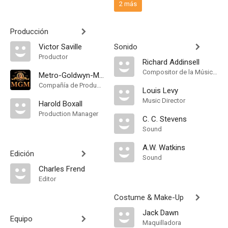
2 más
Producción
Victor Saville
Sonido
Productor
Richard Addinsell
Compositor de la Música Original
Metro-Goldwyn-Mayer
Compañía de Produccion
Louis Levy
Music Director
Harold Boxall
Production Manager
C. C. Stevens
Sound
A.W. Watkins
Edición
Sound
Charles Frend
Editor
Costume & Make-Up
Jack Dawn
Equipo
Maquilladora