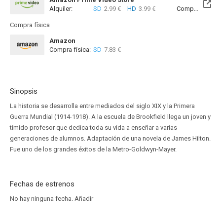
Alquiler:
SD
2.99 €
HD
3.99 €
Compra:
SD
7
Compra física
Amazon
Compra física:
SD
7.83 €
Sinopsis
La historia se desarrolla entre mediados del siglo XIX y la Primera
Guerra Mundial (1914-1918). A la escuela de Brookfield llega un joven y
tímido profesor que dedica toda su vida a enseñar a varias
generaciones de alumnos. Adaptación de una novela de James Hilton.
Fue uno de los grandes éxitos de la Metro-Goldwyn-Mayer.
Fechas de estrenos
No hay ninguna fecha.
Añadir