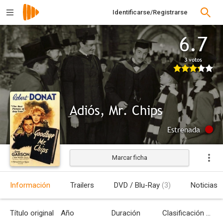
Identificarse/Registrarse
6.7
3 votos
Adiós, Mr. Chips
Estrenada
Marcar ficha
Información
Trailers
DVD / Blu-Ray
(3)
Noticias
Título original
Año
Duración
Clasificación por edades