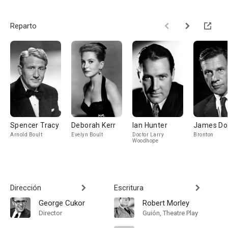
Reparto
Spencer Tracy
Deborah Kerr
Ian Hunter
James Do
Arnold Boult
Evelyn Boult
Doctor Larry
Bronton
Woodhope
Dirección
Escritura
George Cukor
Robert Morley
Director
Guión, Theatre Play