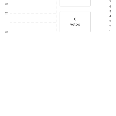
7
???
6
5
???
4
0
3
???
votos
2
1
???