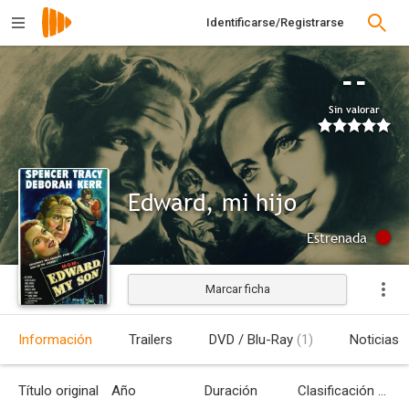
Identificarse/Registrarse
--
Sin valorar
Edward, mi hijo
Estrenada
Marcar ficha
Información
Trailers
DVD / Blu-Ray
(1)
Noticias
Título original
Año
Duración
Clasificación por edades