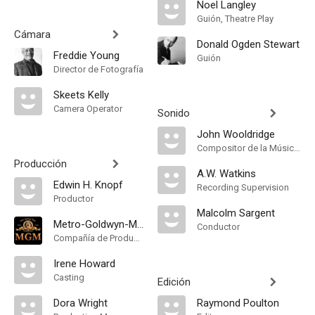
Noel Langley
Guión, Theatre Play
Cámara
Donald Ogden Stewart
Freddie Young
Guión
Director de Fotografía
Skeets Kelly
Camera Operator
Sonido
John Wooldridge
Compositor de la Música Original
Producción
A.W. Watkins
Edwin H. Knopf
Recording Supervision
Productor
Malcolm Sargent
Metro-Goldwyn-Mayer
Conductor
Compañía de Produccion
Irene Howard
Casting
Edición
Dora Wright
Raymond Poulton