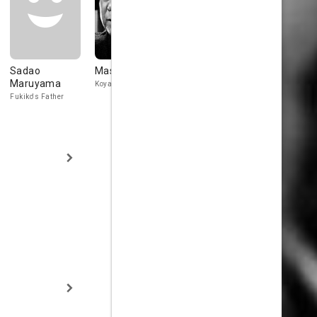
Sadao
Masao Mishima
Akira Ubukata
Maruyama
Koyanagi, the lawyer
Keisuke, Yayoi's
older brother
Fukiko's Father