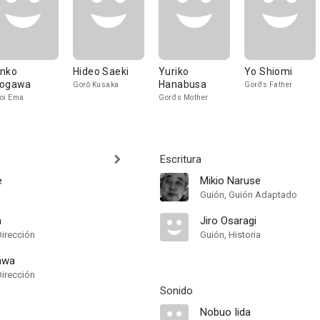
nko
Hideo Saeki
Yuriko
Yo Shiomi
ogawa
Hanabusa
Gorô Kusaka
Gorô's Father
oi Ema
Gorô's Mother
Escritura
e
Mikio Naruse
Guión, Guión Adaptado
a
Jiro Osaragi
Dirección
Guión, Historia
awa
Dirección
Sonido
Nobuo Iida