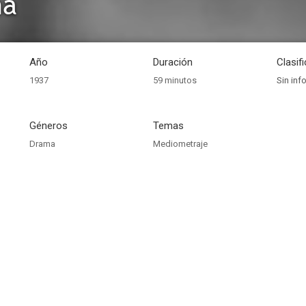
ha
Año
Duración
Clasif
1937
59 minutos
Sin inf
Géneros
Temas
Drama
Mediometraje