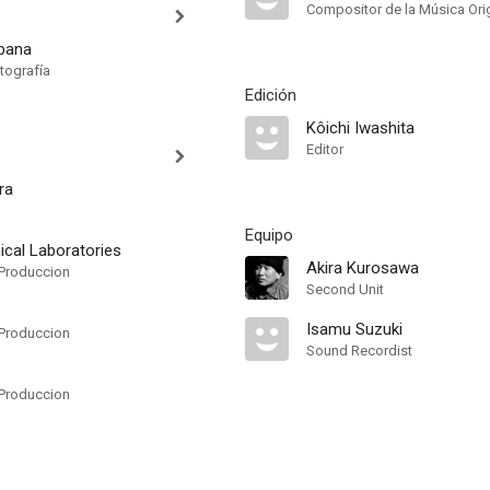
Compositor de la Música Orig
ibana
tografía
Edición
Kôichi Iwashita
Editor
ra
Equipo
cal Laboratories
Akira Kurosawa
Produccion
Second Unit
Isamu Suzuki
Produccion
Sound Recordist
Produccion