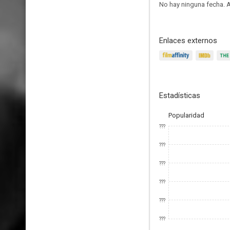
No hay ninguna fecha.
A
Enlaces externos
Estadísticas
Popularidad
???
???
???
???
???
???