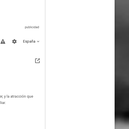
España
, y la atracción que
iar.