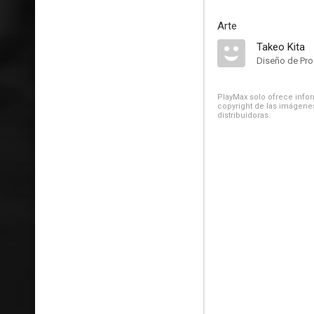
Arte
Takeo Kita
Diseño de Pr
PlayMax solo ofrece inform
copyright de las imágenes
distribuidoras.