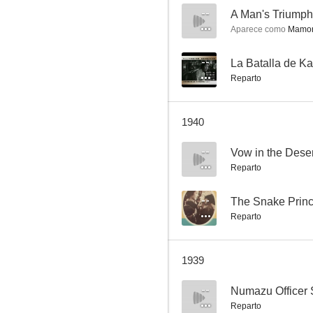
--
A Man's Triumph
Aparece como
Mamor
Song of the White Orchid
--
La Batalla de K
Reparto
--
1940
--
Vow in the Deser
Reparto
--
The Snake Prin
Reparto
Aprende de la experiencia, Parte I
--
1939
--
Numazu Officer 
Reparto