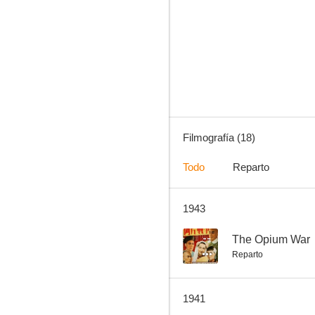
La Batalla de Kawanakajima
--
Filmografía (18)
Todo
Reparto
1943
The Snake Princess
--
--
The Opium War
Reparto
1941