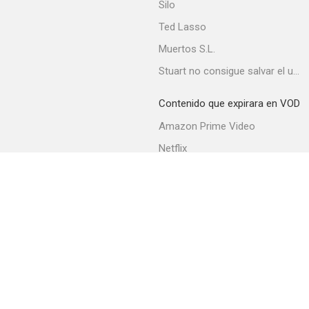
Silo
Ted Lasso
Muertos S.L.
Stuart no consigue salvar el universo
Contenido que expirara en VOD
Amazon Prime Video
Netflix
Movistar+
Filmin
Movistar+ Fibra