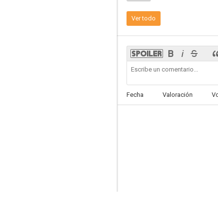
Ver todo
Yo soy un gato
Fecha
Valoración
V