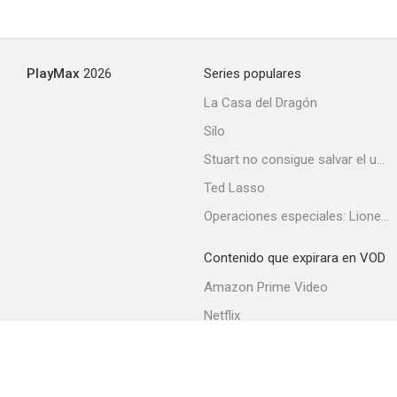
Los pasajeros del jardín
PlayMax
2026
Series populares
La Casa del Dragón
Silo
Stuart no consigue salvar el universo
Ted Lasso
Operaciones especiales: Lioness
Contenido que expirara en VOD
Amazon Prime Video
Netflix
Filmin
Movistar+