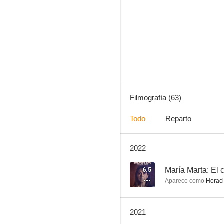
Muñeca brava
7.0
Filmografía (63)
Todo
Reparto
2022
Casi leyendas
6.5
6.5
María Marta: El 
Aparece como
Horacio
2021