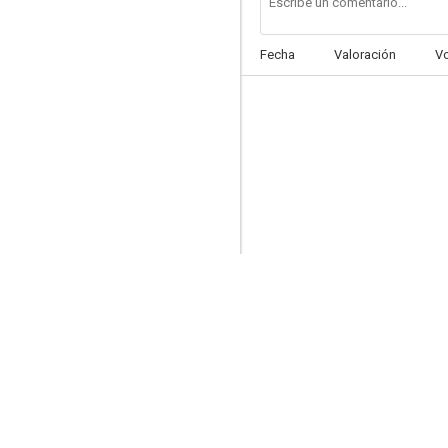
Fecha
Valoración
V
Al 3er. día
--
La 1-5/18
--