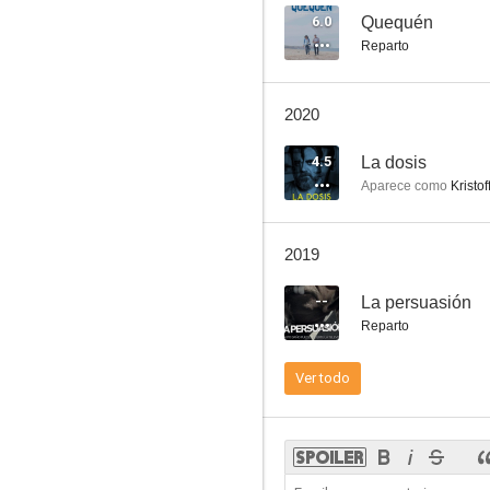
6.0
Quequén
Reparto
María Marta: El crimen del country
2020
5.5
4.5
La dosis
Aparece como
Kristof
2019
--
La persuasión
Reparto
Lifting de corazón
Ver todo
4.3