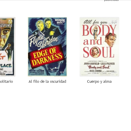
7.1
7.0
6.8
olitario
Al filo de la oscuridad
Cuerpo y alma
6.0
5.8
5.5