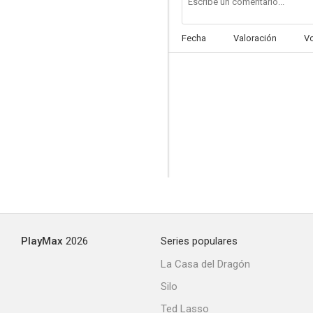
Fecha
Valoración
V
Manhandled
--
PlayMax
2026
Series populares
Lazos humanos
La Casa del Dragón
--
Silo
Ted Lasso