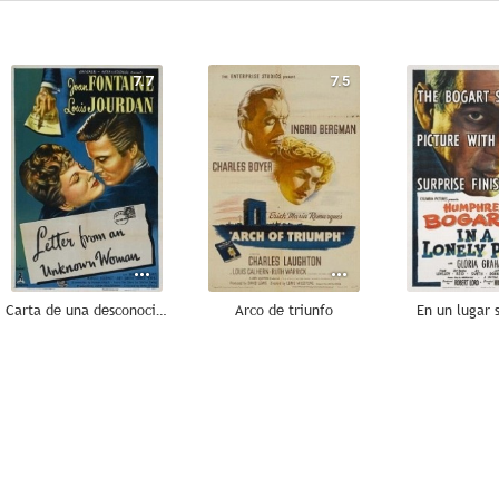
7.7
7.5
Carta de una desconocida
Arco de triunfo
En un lugar s
6.3
6.0