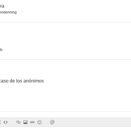
rra
endenning
La Rosa de Cimarrón
Las colinas pintadas
Peligros de 
--
--
tz
 caso de los anónimos
La voz que van a escuchar
The Sound of Fury
Song of Sur
--
--