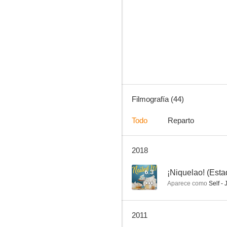
¡Niquelao! (Estados Unidos)
4.8
Filmografía (44)
Todo
Reparto
2018
Miss Marple: El caso de los anónimos
--
6.3
¡Niquelao! (Est
Aparece como
Self -
2011