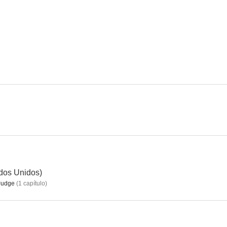
Fuerza bruta
Atrapados
La brigada 
--
--
El grito de la sierra
Noche de fiesta
--
--
ados Unidos)
 Judge
(
1
capítulo
)