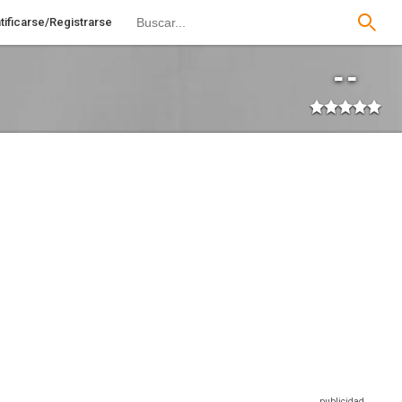
tificarse/Registrarse
--