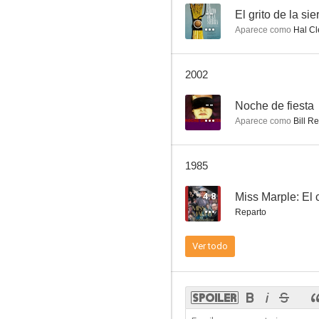
--
El grito de la sie
Aparece como
Hal Cl
Sólo para ti
2002
--
--
Noche de fiesta
Aparece como
Bill Re
1985
4.8
Miss Marple: El
Reparto
The Killer That Stalked New York
Ver todo
--