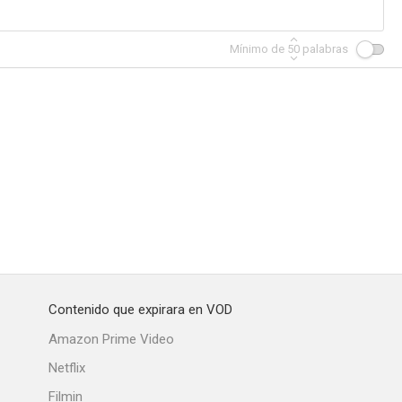
Mínimo de
50
palabras
sirenas
Paula
Persecución en la noche
--
--
--
Contenido que expirara en VOD
alvaje
Appointment in Berlin
Native Land
Amazon Prime Video
Netflix
Filmin