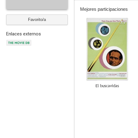
Mejores participaciones
Favorito/a
7.7
Enlaces externos
El buscavidas
6.3