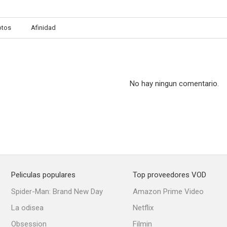
otos
Afinidad
Atrapado
Angel in Exile
Domador de 
--
--
No hay ningun comentario.
Peliculas populares
Top proveedores VOD
Deudas imperdonables
The Black Parachute
Juventud s
Spider-Man: Brand New Day
Amazon Prime Video
--
La odisea
Netflix
Obsession
Filmin