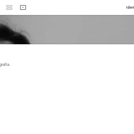
Iden
rafía.