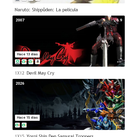
Naruto: Shippûden: La película
2007
6.9
Hace 13 días
1X12
Devil May Cry
2026
--
Hace 15 días
1X15
Yoroi Shin Den Samurai Troopers