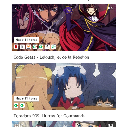
2006
8.5
Hace 11 horas
Code Geass - Lelouch, el de la Rebelión
2009
--
Hace 11 horas
Toradora SOS! Hurray for Gourmands
2017
8.2