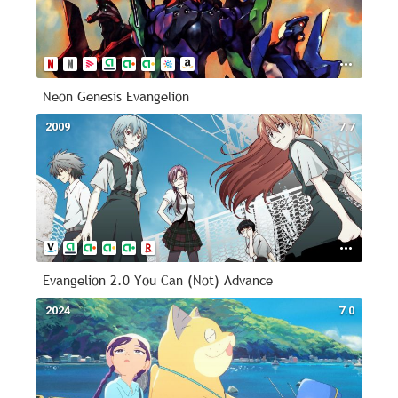
Neon Genesis Evangelion
2009
7.7
Evangelion 2.0 You Can (Not) Advance
2024
7.0