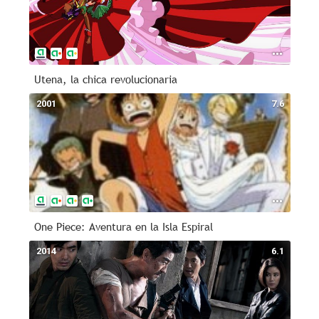
Utena, la chica revolucionaria
2001
7.6
One Piece: Aventura en la Isla Espiral
2014
6.1