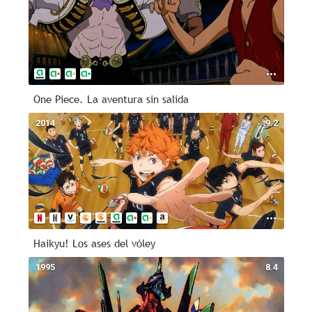
One Piece. La aventura sin salida
2014
9.2
Haikyu! Los ases del vóley
1995
8.4