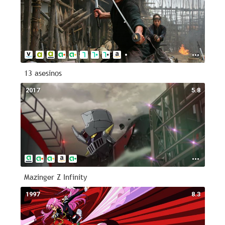
13 asesinos
2017
5.8
Mazinger Z Infinity
1997
8.3