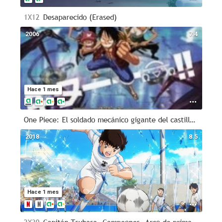
1X12
Desaparecido (Erased)
2006
7.4
Hace 1 mes
One Piece: El soldado mecánico gigante del castillo Karakuri
2018
8.5
Hace 1 mes