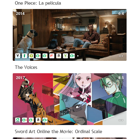
One Piece: La película
2014
6.4
The Voices
2017
8.5
Sword Art Online the Movie: Ordinal Scale