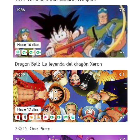
1986
7.5
Hace 16 días
Dragon Ball: La leyenda del dragón Xeron
1999
9.1
Hace 17 días
23X15
One Piece
2025
7.2