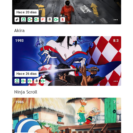
Hace 20 días
Akira
1993
8.3
Hace 26 días
Ninja Scroll
1986
7.6