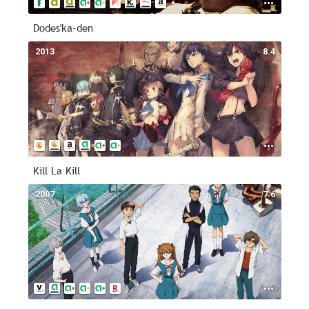
Dodes'ka-den
2013
8.4
Kill La Kill
2007
7.6