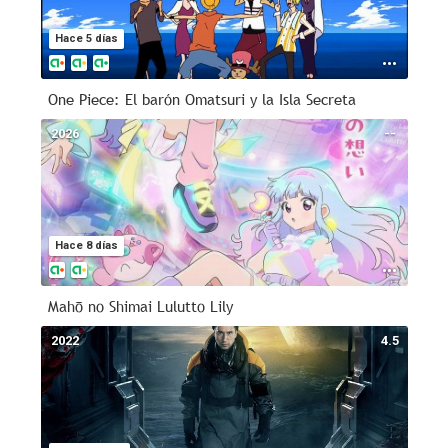
Hace 5 días
One Piece: El barón Omatsuri y la Isla Secreta
2026
--
Hace 8 días
Mahō no Shimai Lulutto Lily
2022
4.5