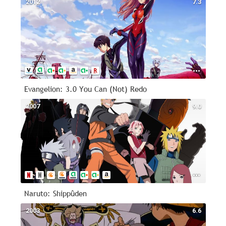
2012
7.3
Evangelion: 3.0 You Can (Not) Redo
2007
9.0
Naruto: Shippûden
2003
6.6