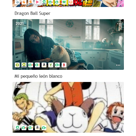
Dragon Ball Super
2021
--
Mi pequeño león blanco
2000
7.4