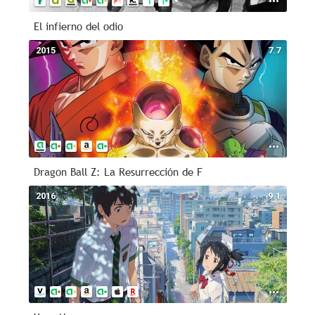
El infierno del odio
2015
7.7
Dragon Ball Z: La Resurrección de F
2016
9.1