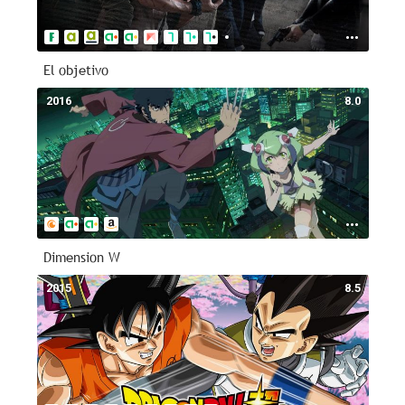
El objetivo
2016
8.0
Dimension W
2015
8.5