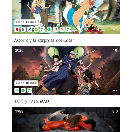
Hace 17 días
Astérix y la sorpresa del César
2026
10
Hace 18 días
1X15 y 1X16
MAO
1988
8.0