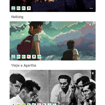
Hellsing
2011
8.1
Viaje a Agartha
1963
7.8