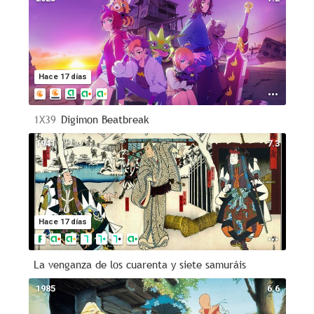
Hace 17 días
1X39
Digimon Beatbreak
1941
7.3
Hace 17 días
La venganza de los cuarenta y siete samuráis
1985
6.6