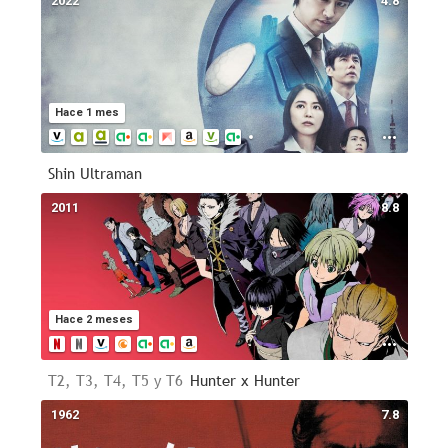
2022
4.8
Hace 1 mes
Shin Ultraman
2011
8.8
Hace 2 meses
T2, T3, T4, T5 y T6
Hunter x Hunter
1962
7.8