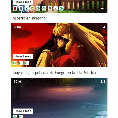
Hace 1 mes
Astérix en Bretaña
2004
6.4
Hace 1 mes
Inuyasha, la película 4: Fuego en la Isla Mística
2016
8.8
Hace 1 mes