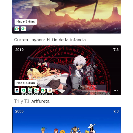
Hace 3 días
Gurren Lagann: El fin de la infancia
2019
7.3
Hace 4 días
T1 y T3
Arifureta
2005
7.0