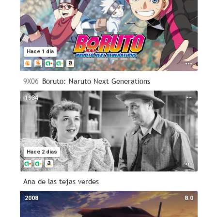
Hace 1 día
9X06
Boruto: Naruto Next Generations
1934
--
Hace 2 días
Ana de las tejas verdes
2008
8.0