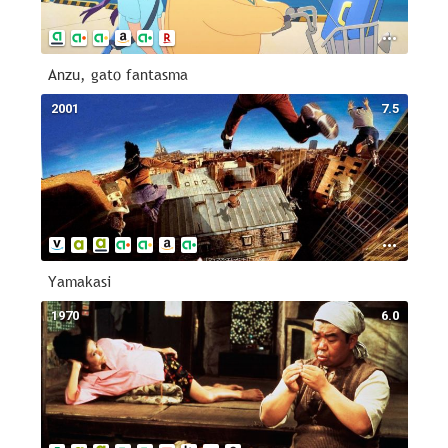
Anzu, gato fantasma
2001
7.5
Yamakasi
1970
6.0