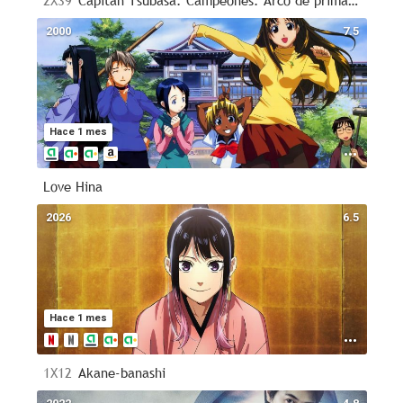
2X39
Capitán Tsubasa. Campeones. Arco de primaria
2000
7.5
Hace 1 mes
Love Hina
2026
6.5
Hace 1 mes
1X12
Akane-banashi