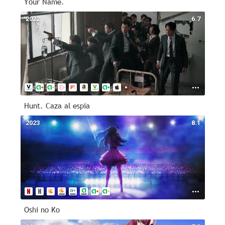
Your Name.
2022
6.7
Hunt. Caza al espía
2023
8.1
Oshi no Ko