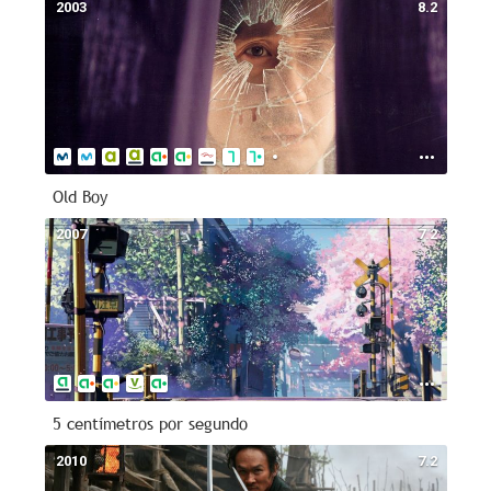
2003
8.2
Old Boy
2007
7.2
5 centímetros por segundo
2010
7.2