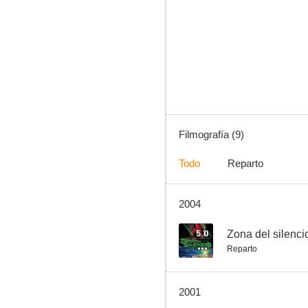
Acoso prohibido
--
Filmografía (9)
Todo
Reparto
2004
Vampiro, guerrero de la noche
5.0
Zona del silenci
Reparto
2001