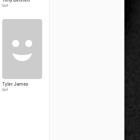
Tony Bennett
Self
Tyler James
Self