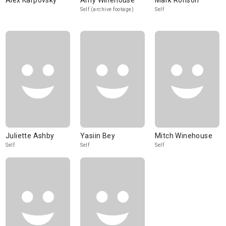
Alex Karpovsky
Amy Winehouse
Mark Ronson
Self (archive footage)
Self
Juliette Ashby
Yasiin Bey
Mitch Winehouse
Self
Self
Self