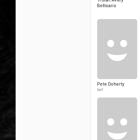
Troian Avery
Bellisario
Pete Doherty
Self