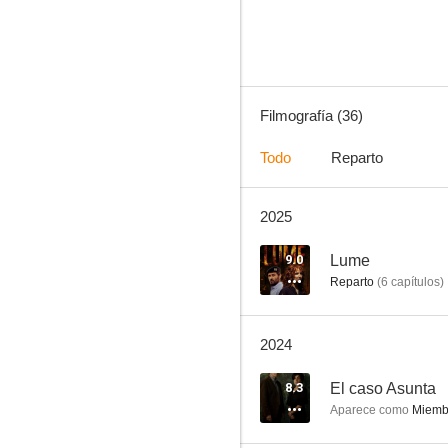
7.2
Filmografía (36)
Todo
Reparto
2025
Un asunto privado
10
9.0
Lume
Reparto
(
6
capítulos
)
2024
8.3
El caso Asunta
Aparece como
Miembr