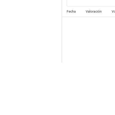
Ilegal
Fecha
Valoración
V
7.1
La frontera
6.0