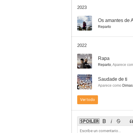
Libro de familia
2023
8.8
--
Os amantes de 
Reparto
2022
7.8
Rapa
Reparto
,
Aparece co
Pratos combinados
--
Saudade de ti
8.0
Aparece como
Dimas
Ver todo