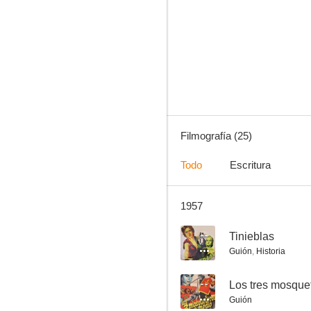
¡Que seas feliz!
--
Filmografía (25)
Todo
Escritura
1957
Tres citas con el destino
--
--
Tinieblas
Guión
,
Historia
--
Los tres mosque
Guión