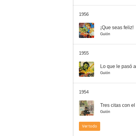
1956
Acuérdate de vivir
--
¡Que seas feliz!
Guión
--
1955
--
Lo que le pasó 
Guión
1954
Juan Mondiola
--
Tres citas con el
--
Guión
Ver todo