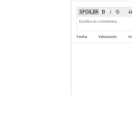
Danza del fuego
Fecha
Valoración
V
--
La caraba
--