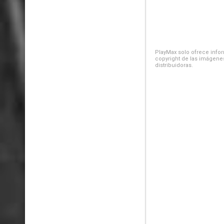
PlayMax solo ofrece inform
copyright de las imágenes
distribuidoras.