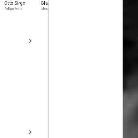
Otto Sirgo
Blanca Tapia
Agustín Barrios
Norma Key
Felipe Morel
Monja
Elena adolesc