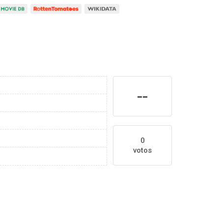
--
0
votos