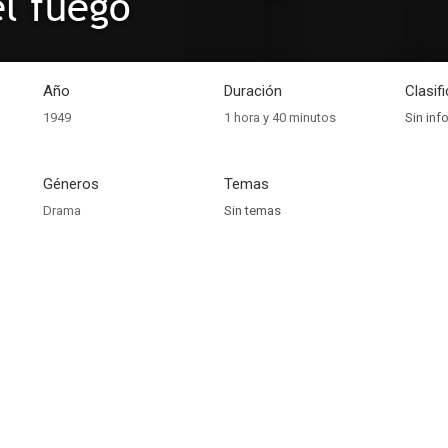
l fuego
Año
Duración
Clasif
1949
1 hora y 40 minutos
Sin inf
Géneros
Temas
Drama
Sin temas