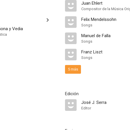
Juan Ehlert
Compositor de la Música Orig
Felix Mendelssohn
Songs
ñona y Vedia
stica
Manuel de Falla
Songs
Franz Liszt
Songs
5 más
Edición
José J. Serra
Editor