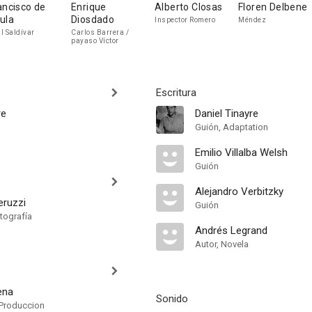
ancisco de
Enrique
Alberto Closas
Floren Delbene
ula
Diosdado
Inspector Romero
Méndez
l Saldívar
Carlos Barrera /
payaso Víctor
Escritura
re
Daniel Tinayre
Guión, Adaptation
Emilio Villalba Welsh
Guión
Alejandro Verbitzky
ruzzi
Guión
tografía
Andrés Legrand
Autor, Novela
ena
Sonido
Produccion