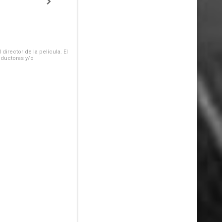
irector de la película. El
oductoras y/o