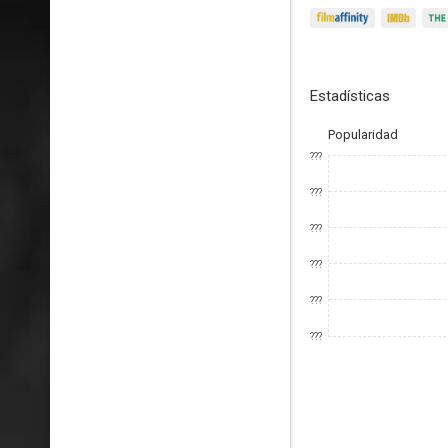
Estadísticas
Popularidad
???
???
???
???
???
???