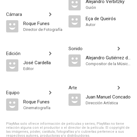
Alejandro Verbitzky
Guión
Cámara
Eça de Queirós
Roque Funes
Autor
Director de Fotografía
Sonido
Edición
Alejandro Gutiérrez del Barrio
José Cardella
Compositor de la Música Original, Música
Editor
Arte
Equipo
Juan Manuel Concado
Roque Funes
Dirección Artística
Cinematografía
PlayMax solo ofrece información de películas y series, PlayMax no tiene
relación alguna con el productor o el director de la película. El copyright de
las imágenes, póster, carátula, fotografías y/o cubiertas pertenece a sus
respectivos autores, productoras y/o distribuidoras.