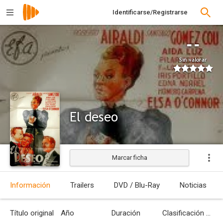
Identificarse/Registrarse
--
Sin valorar
El deseo
Marcar ficha
Estrenada
Información
Trailers
DVD / Blu-Ray
Noticias
Título original
Año
Duración
Clasificación por edades