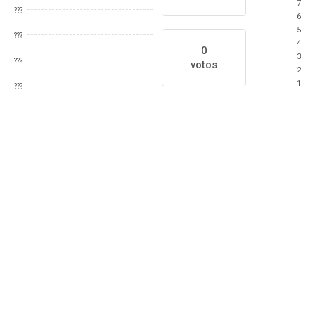
7
???
6
5
???
4
0
3
???
votos
2
1
???