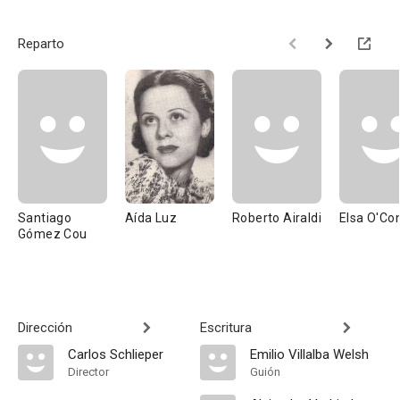
Reparto
Santiago
Aída Luz
Roberto Airaldi
Elsa O'Co
Gómez Cou
Dirección
Escritura
Carlos Schlieper
Emilio Villalba Welsh
Director
Guión