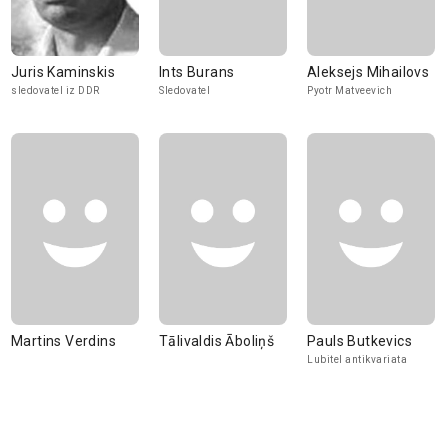
Juris Kaminskis
Ints Burans
Aleksejs Mihailovs
sledovatel iz DDR
Sledovatel
Pyotr Matveevich
Martins Verdins
Tālivaldis Āboliņš
Pauls Butkevics
Lubitel antikvariata