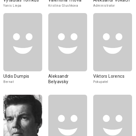
Vytautas Tomkus
Valentina Titova
Aleksandr Vokach
Yanis Liepa
Kristina Glushkova
Administrator
Uldis Dumpis
Aleksandr
Viktors Lorencs
Belyavsky
Bernat
Pokupatel