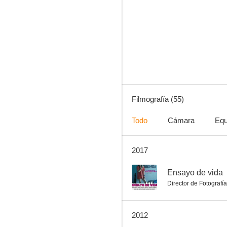
La mujer murciélago
--
Filmografía (55)
Todo
Cámara
Equ
2017
Ensayo de vida
--
--
Ensayo de vida
Director de Fotografía
2012