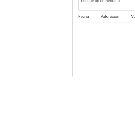
Fecha
Valoración
V
Muñecas peligrosas
--
Las visitaciones del diablo
--