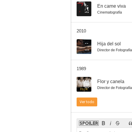
--
En carne viva
Cinematografía
Viento salvaje
2010
--
--
Hija del sol
Director de Fotografía
1989
10
Flor y canela
Director de Fotografía
Misión suicida
Ver todo
--