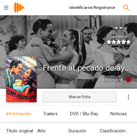
Identificarse/Registrarse
--
Sin valorar
Frente al pecado de ayer
Estrenada
Marcar ficha
Información
Trailers
DVD / Blu-Ray
Noticias
Título original
Año
Duración
Clasificación por edades