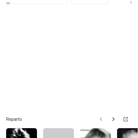
1
???
Reparto