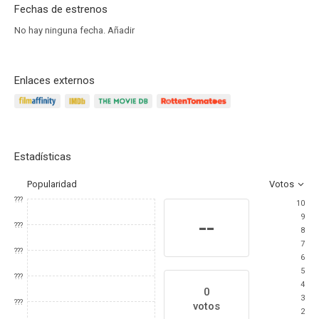
Fechas de estrenos
No hay ninguna fecha.
Añadir
Enlaces externos
Estadísticas
Popularidad
Votos
???
10
9
--
???
8
7
???
6
5
???
4
0
3
???
votos
2