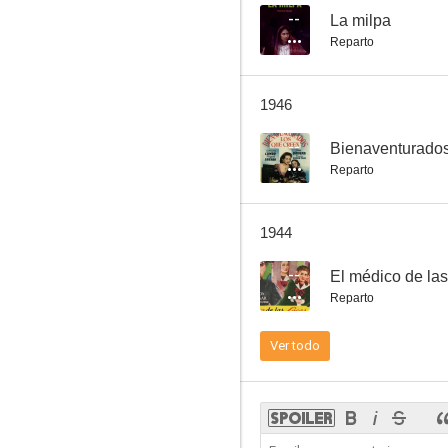
--
La milpa
Reparto
La llorona
1946
--
Bienaventurados
Reparto
1944
--
El médico de las
Reparto
Ver todo