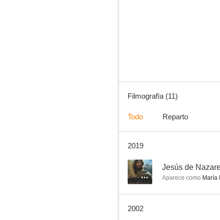
El médico de las locas
--
Filmografía (11)
Todo
Reparto
2019
El barbero prodigioso
--
--
Jesús de Nazare
Aparece como
María
2002