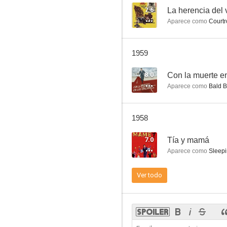
7.6
La herencia del 
Aparece como
Courtr
Ilegal
1959
--
8.0
Con la muerte en
Aparece como
Bald B
1958
7.0
Tía y mamá
Aparece como
Sleepi
Mujer oculta
Ver todo
--