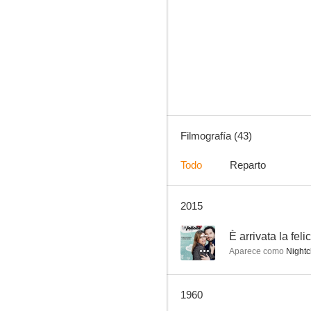
El extraño
6.7
Filmografía (43)
Todo
Reparto
2015
Más dura será la caída
1.0
--
È arrivata la felic
Aparece como
Nightc
1960