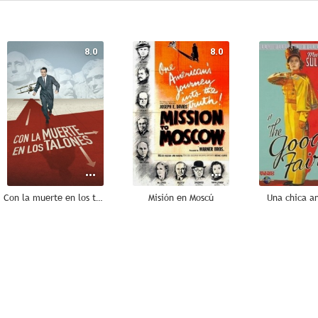
8.0
8.0
Con la muerte en los talones
Misión en Moscú
Una chica an
7.4
7.3