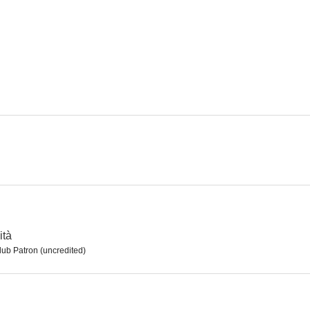
El secreto de vivir
Furia
Tía y m
6.7
6.5
Los caballeros las prefieren rubias
La vuelta al mundo en 80 días
Ellos y e
--
--
ità
lub Patron (uncredited)