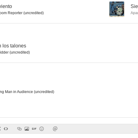
viento
--
Sie
oom Reporter (uncredited)
Apa
È arrivata la felicità
Siete ladrones
Diez mil dor
--
--
 los talones
idder (uncredited)
ng Man in Audience (uncredited)
Dirección prohibida
Un paso en falso
Traici
--
--