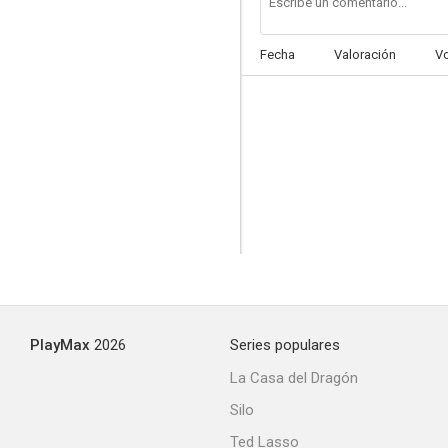
Fecha
Valoración
V
Sucedió en la 5ª avenida
--
PlayMax
2026
Series populares
La pelirroja
La Casa del Dragón
--
Silo
Ted Lasso