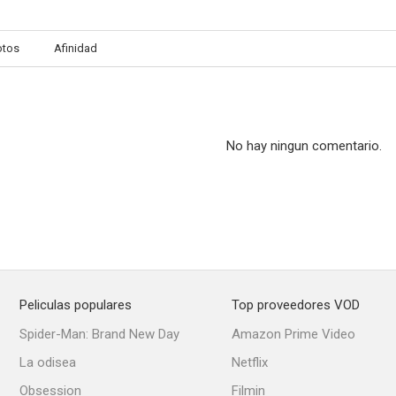
otos
Afinidad
Johnny O'Clock
Latido (Heartbeat)
--
--
No hay ningun comentario.
Peliculas populares
Top proveedores VOD
Manhattan Tower
The Devil Is Driving
Indiscr
Spider-Man: Brand New Day
Amazon Prime Video
La odisea
Netflix
Obsession
Filmin