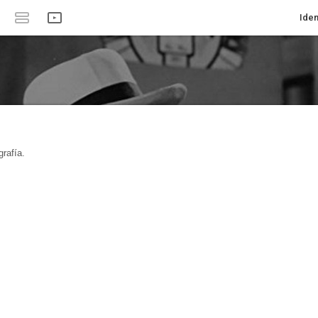
Iden
rafía.