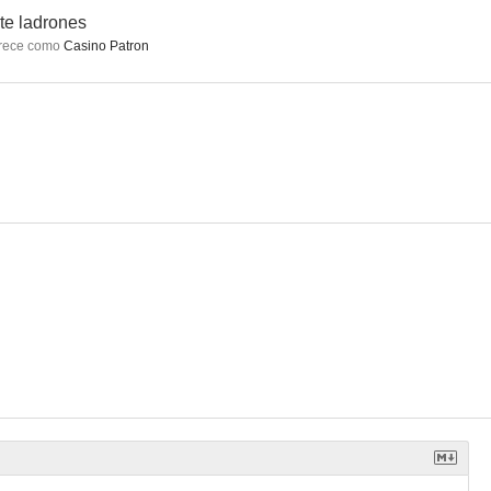
te ladrones
rece como
Casino Patron
mitorios
Loco por Anita
The Unknown Man
--
--
--
ón
Las chicas del coro
La fe
--
--
--