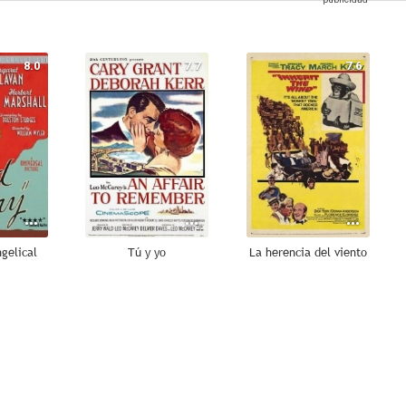
8.0
7.7
7.6
gelical
Tú y yo
La herencia del viento
7.0
7.0
6.9