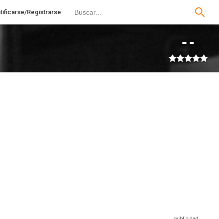
tificarse/Registrarse
--