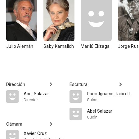
Julio Alemán
Saby Kamalich
Marilú Elízaga
Jorge Ru
Dirección
Escritura
Abel Salazar
Paco Ignacio Taibo II
Director
Guión
Abel Salazar
Guión
Cámara
Xavier Cruz