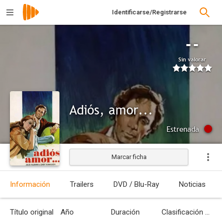
Identificarse/Registrarse
--
Sin valorar
Adiós, amor...
Estrenada
Marcar ficha
Información
Trailers
DVD / Blu-Ray
Noticias
Título original
Año
Duración
Clasificación por edades