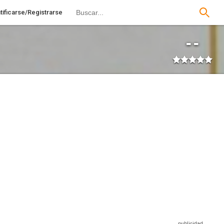
tificarse/Registrarse
--