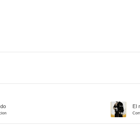
ndo
--
El 
cion
Com