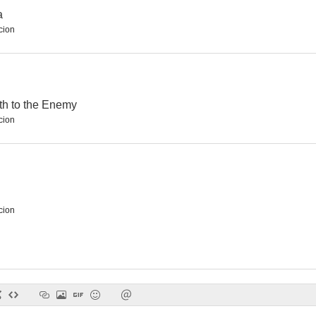
a
cion
th to the Enemy
cion
cion