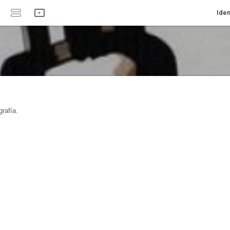
Iden
rafía.