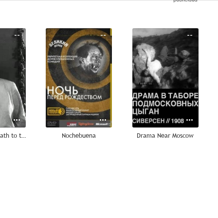
--
--
--
Glory to Us, Death to the Enemy
Nochebuena
Drama Near Moscow