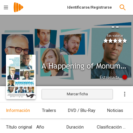
Identificarse/Registrarse
--
Sin valorar
A Happening of Monumental Proportions
Estrenada
Marcar ficha
Información
Trailers
DVD / Blu-Ray
Noticias
Título original
Año
Duración
Clasificación por edades