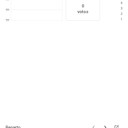
4
0
3
???
votos
2
1
???
Reparto