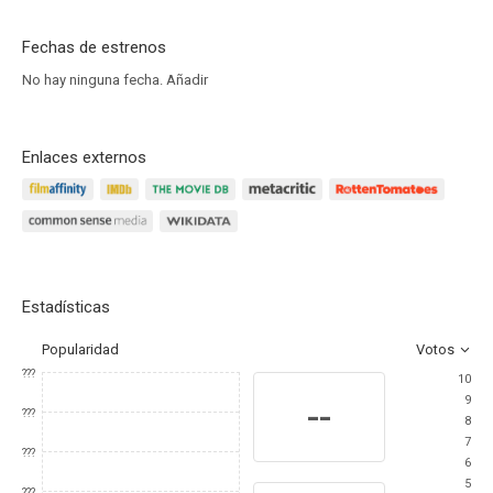
Fechas de estrenos
No hay ninguna fecha.
Añadir
Enlaces externos
Estadísticas
Popularidad
Votos
???
10
9
--
???
8
7
???
6
5
???