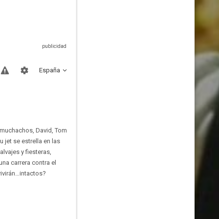
España
s muchachos, David, Tom
 jet se estrella en las
lvajes y fiesteras​,
una carrera contra el
vivirán…intactos?