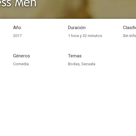
ess Men
Año
Duración
Clasif
2017
1 hora y 32 minutos
Sin inf
Géneros
Temas
Comedia
Bodas
,
Secuela