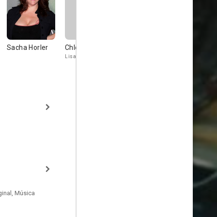
Sacha Horler
Chloe Hurst
Deborah
Shane
Mailman
Jacobson
Lisa
Police Officer
Mungus
inal, Música