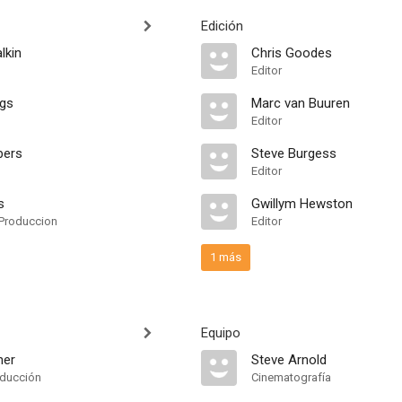
Edición
lkin
Chris Goodes
Editor
ngs
Marc van Buuren
Editor
bers
Steve Burgess
Editor
s
Gwillym Hewston
Produccion
Editor
1 más
Equipo
her
Steve Arnold
oducción
Cinematografía