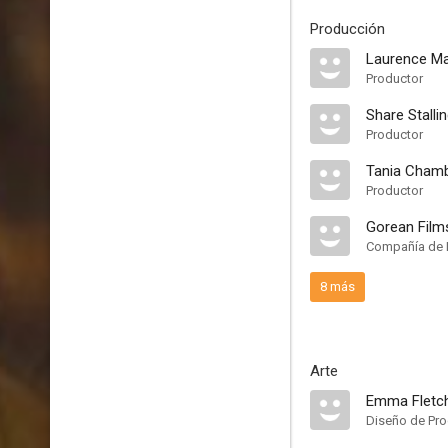
Producción
Laurence Ma
Productor
Share Stalli
Productor
Tania Cham
Productor
Gorean Film
Compañía de 
8 más
Arte
Emma Fletc
Diseño de Pr