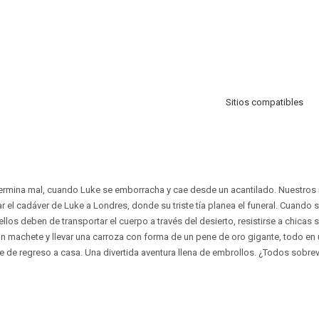
Sitios compatibles
termina mal, cuando Luke se emborracha y cae desde un acantilado. Nuestro
r el cadáver de Luke a Londres, donde su triste tía planea el funeral. Cuando su
los deben de ​transportar el cuerpo a través del desierto, resistirse a chicas sa
on machete y llevar una carroza con forma de un pene de oro gigante, todo en 
ke de regreso a casa. Una divertida aventura llena de embrollos. ¿Todos sobre