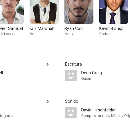
vier Samuel
Kris Marshall
Ryan Corr
Kevin Bishop
id Locking
Tom
Henry
Graham
Escritura
ll
Dean Craig
Guión
Sonido
d
David Hirschfelder
tografía
Compositor de la Música Orig