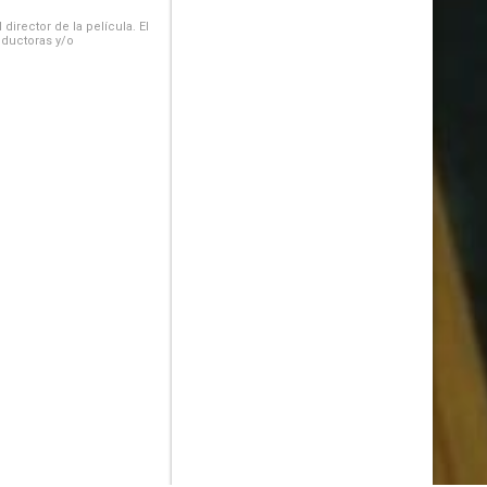
irector de la película. El
oductoras y/o