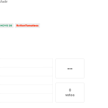
ñadir
--
0
votos