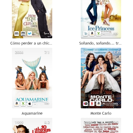
Cómo perder a un chico en 10 días
Soñando, soñando... triunfé patinando
2006
7.1
2011
7.2
Aquamarine
Monte Carlo
1999
8.2
2006
7.3