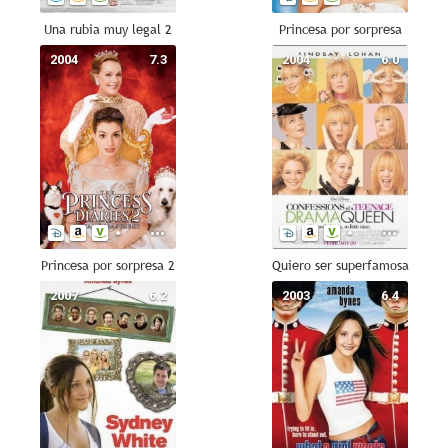
Una rubia muy legal 2
Princesa por sorpresa
2004
7.3
2004
6.0
Princesa por sorpresa 2
Quiero ser superfamosa
2007
6.2
2003
6.4