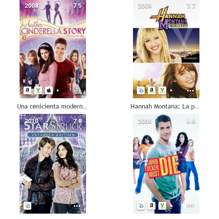
2008
7.5
2009
7.7
Una cenicienta moderna 2
Hannah Montana: La película
2010
7.8
2006
6.9