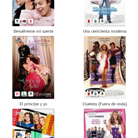
Devuélveme mi suerte
Una cenicienta moderna
2004
7.1
1995
7.2
El príncipe y yo
Clueless (Fuera de onda)
2004
4.5
2008
7.6