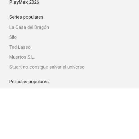
PlayMax
2026
Series populares
La Casa del Dragón
Silo
Ted Lasso
Muertos S.L.
Stuart no consigue salvar el universo
Peliculas populares
Spider-Man: Brand New Day
La odisea
Obsession
La última casa
La boca del diablo