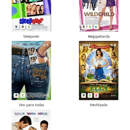
Sleepover
Megapetarda
2005
6.5
2004
6.8
Uno para todas
Hechizada
2004
6.4