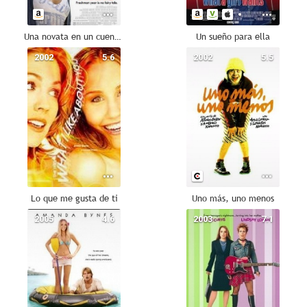
Una novata en un cuento de hadas (Sydney White)
Un sueño para ella
2002
5.6
2002
5.5
Lo que me gusta de ti
Uno más, uno menos
2005
4.6
2003
7.1