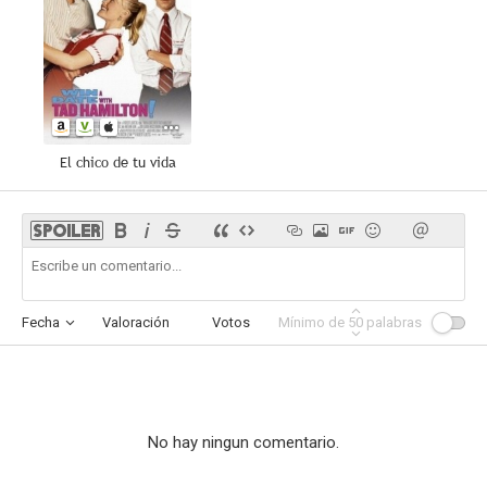
El chico de tu vida
Fecha
Valoración
Votos
Mínimo de
Afinidad
50
palabras
No hay ningun comentario.