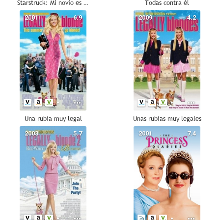
Starstruck: Mi novio es una súper estrella
Todas contra él
2001
6.9
2009
4.2
Una rubia muy legal
Unas rubias muy legales
2003
5.7
2001
7.4