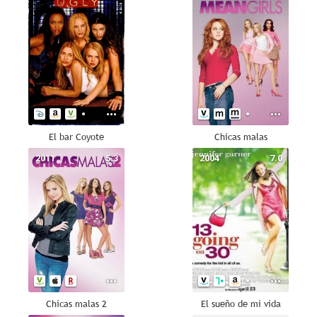
El bar Coyote
Chicas malas
2011
5.3
2004
7.0
Chicas malas 2
El sueño de mi vida