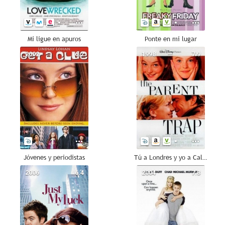
Mi ligue en apuros
Ponte en mi lugar
2002
6.2
1998
7.9
Jóvenes y periodistas
Tú a Londres y yo a California
2006
6.4
2004
7.3