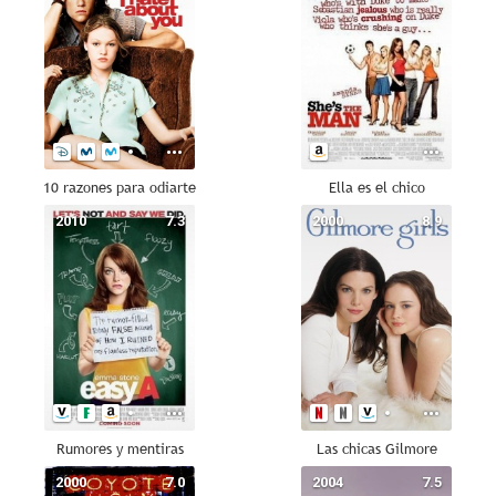
10 razones para odiarte
Ella es el chico
2010
7.3
2000
8.9
Rumores y mentiras
Las chicas Gilmore
2000
7.0
2004
7.5