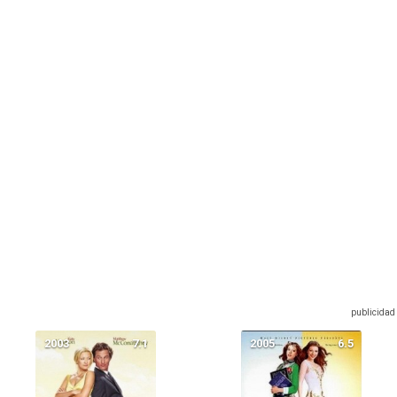
2003
7.1
2005
6.5