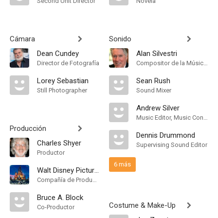
Second Unit Director
Novela
Cámara
Sonido
Dean Cundey
Alan Silvestri
Director de Fotografía
Compositor de la Música Original
Lorey Sebastian
Sean Rush
Still Photographer
Sound Mixer
Andrew Silver
Music Editor, Music Consultant
Producción
Dennis Drummond
Charles Shyer
Supervising Sound Editor
Productor
6 más
Walt Disney Pictures
Compañía de Produccion
Bruce A. Block
Costume & Make-Up
Co-Productor