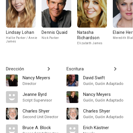
Lindsay Lohan
Dennis Quaid
Natasha
Elaine Hen
Richardson
Hallie Parker / Annie
Nick Parker
Meredith Bla
James
Elizabeth James
Dirección
Escritura
Nancy Meyers
David Swift
Director
Guión, Guión Adaptado
Jeanne Byrd
Nancy Meyers
Script Supervisor
Guión, Guión Adaptado
Charles Shyer
Charles Shyer
Second Unit Director
Guión, Guión Adaptado
Bruce A. Block
Erich Kästner