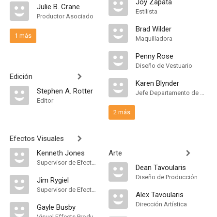
Joy Zapata
Julie B. Crane
Estilista
Productor Asociado
Brad Wilder
1 más
Maquilladora
Penny Rose
Diseño de Vestuario
Edición
Karen Blynder
Stephen A. Rotter
Jefe Departamento de Maquillaje
Editor
2 más
Efectos Visuales
Kenneth Jones
Arte
Supervisor de Efectos Visuales
Dean Tavoularis
Diseño de Producción
Jim Rygiel
Supervisor de Efectos Visuales
Alex Tavoularis
Dirección Artística
Gayle Busby
Visual Effects Producer