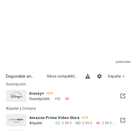
Disponible en...
Sitios compatibles
España
Suscripción
Disney+
HDR
Suscripción:
HD
4K
Alquiler y Compra
Amazon Prime Video Store
HDR
Alquiler:
SD
3.99 €
HD
3.99 €
4K
3.99 €
Com