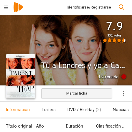
Identificarse/Registrarse
7.9
332 votos
Tú a Londres y yo a California
Estrenada
Marcar ficha
Información
Trailers
DVD / Blu-Ray
(2)
Noticias
Título original
Año
Duración
Clasificación por edades