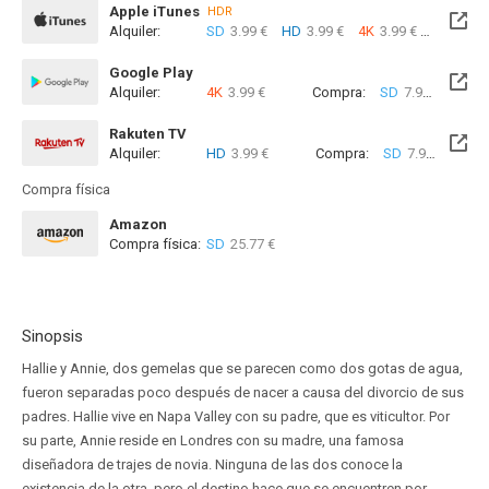
Apple iTunes
HDR
Alquiler:
SD
3.99 €
HD
3.99 €
4K
3.99 €
Com
Google Play
Alquiler:
4K
3.99 €
Compra:
SD
7.99 €
4K
8.
Rakuten TV
Alquiler:
HD
3.99 €
Compra:
SD
7.99 €
HD
8
Compra física
Amazon
Compra física:
SD
25.77 €
Sinopsis
Hallie y Annie, dos gemelas que se parecen como dos gotas de agua,
fueron separadas poco después de nacer a causa del divorcio de sus
padres. Hallie vive en Napa Valley con su padre, que es viticultor. Por
su parte, Annie reside en Londres con su madre, una famosa
diseñadora de trajes de novia. Ninguna de las dos conoce la
existencia de la otra, pero el destino hace que se encuentren por